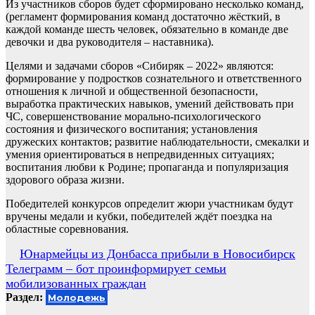
Из участников сборов будет сформировано несколько команд,
(регламент формирования команд достаточно жёсткий, в
каждой команде шесть человек, обязательно в команде две
девочки и два руководителя – наставника).
Целями и задачами сборов «Сибиряк – 2022» являются:
формирование у подростков сознательного и ответственного
отношения к личной и общественной безопасности,
выработка практических навыков, умений действовать при
ЧС, совершенствование морально-психологического
состояния и физического воспитания; установления
дружеских контактов; развитие наблюдательности, смекалки и
умения ориентироваться в непредвиденных ситуациях;
воспитания любви к Родине; пропаганда и популяризация
здорового образа жизни.
Победителей конкурсов определит жюри участникам будут
вручены медали и кубки, победителей ждёт поездка на
областные соревнования.
Навигация
Юнармейцы из Донбасса прибыли в Новосибирск
Телеграмм – бот проинформирует семьи
по
мобилизованных граждан
записям
Раздел:
Молодежь