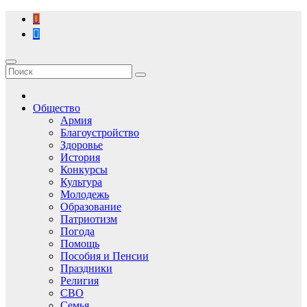
Перейти
к
содержимому
Общество
Армия
Благоустройство
Здоровье
История
Конкурсы
Культура
Молодежь
Образование
Патриотизм
Погода
Помощь
Пособия и Пенсии
Праздники
Религия
СВО
Семья