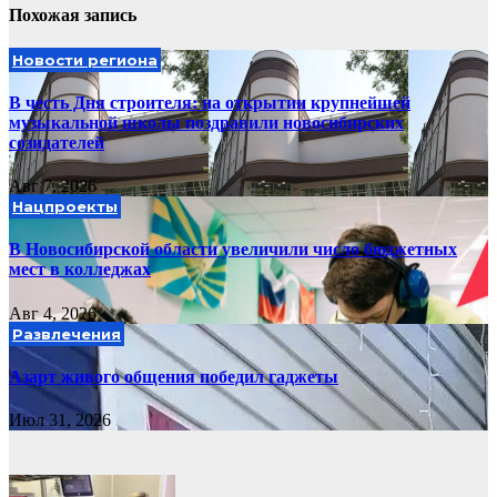
Похожая запись
Новости региона
В честь Дня строителя: на открытии крупнейшей
музыкальной школы поздравили новосибирских
созидателей
Авг 7, 2026
Нацпроекты
В Новосибирской области увеличили число бюджетных
мест в колледжах
Авг 4, 2026
Развлечения
Азарт живого общения победил гаджеты
Июл 31, 2026