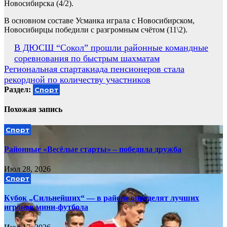
Новосибирска (4/2).
В основном составе Усманка играла с Новосибирском,
Новосибирцы победили с разгромным счётом (11\2).
Навигация
В ДЮСШ “Сокол” прошли районные командные
соревнования по быстрым шахматам
по
Региональная спартакиада пенсионеров стала
записям
рекордной по количеству участников
Раздел:
Спорт
Похожая запись
Спорт
Районные «Весёлые старты» – победила дружба
Июл 28, 2026
Спорт
Кубок „Сильнейших“ — в районе определят лучших
игроков мини‑футбола