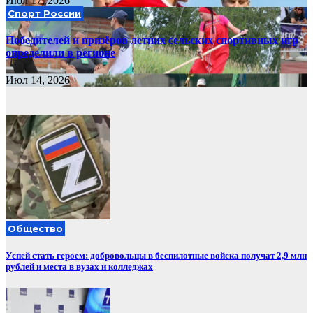
Июл 17, 2026
Спорт России
Победителей и призёров летних сельских спортивных игр
определили в регионе
Июл 14, 2026
Общество
Успей стать героем: добровольцы в беспилотные войска получат 2,9 млн
рублей и места в вузах и колледжах