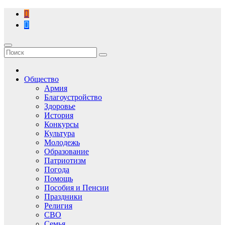
Перейти
к
содержимому
Общество
Армия
Благоустройство
Здоровье
История
Конкурсы
Культура
Молодежь
Образование
Патриотизм
Погода
Помощь
Пособия и Пенсии
Праздники
Религия
СВО
Семья