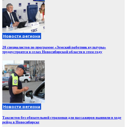
Новости региона
20 специалистов по программе «Земский работник культуры»
трудоустроятся в селах Новосибирской области в этом году
Новости региона
Таксистов без обязательной страховки для пассажиров выявили в ходе
рейда в Новосибирске