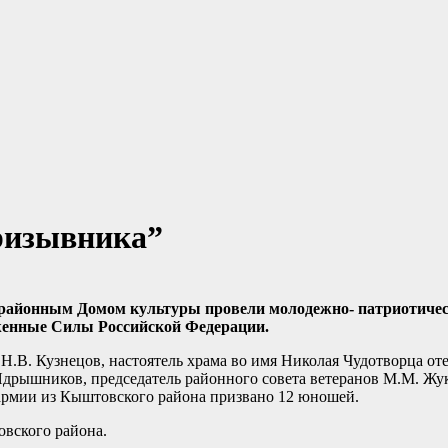
ризывника”
 районным Домом культуры провели молодежно- патриотиче
женные Силы Российской Федерации.
.В. Кузнецов, настоятель храма во имя Николая Чудотворца от
рышников, председатель районного совета ветеранов М.М. Жуков
 армии из Кыштовского района призвано 12 юношей.
вского района.