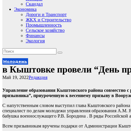
Скандал
Экономика
Дороги и Транспорт
ЖКХ и Строительство
Промышленность
Сельское хозяйство
Финансы
Экология
Молодежь
в Кыштовке провели “День п
Май 19, 2022
Редакция
Управление образования Кыштовского района совместно с
призывника”, приуроченную к весеннему призыву в Воору
С напутственным словом выступил глава Кыштовского района Н
специалист по делам молодежи управления образования А.М. Яд
бабушка военнослужащего Р.В. Бородина . В ряды Российской
Всем призывникам вручены подарки от Администрации Кышто