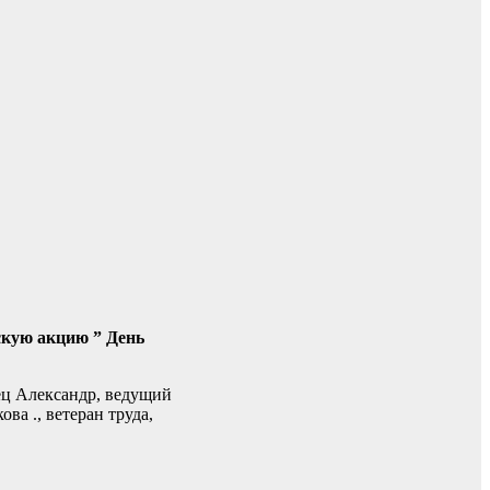
скую акцию ” День
ец Александр, ведущий
а ., ветеран труда,