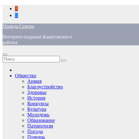
Перейти
к
содержимому
Правда Севера
Интернет-издание Кыштовского
района
Общество
Армия
Благоустройство
Здоровье
История
Конкурсы
Культура
Молодежь
Образование
Патриотизм
Погода
Помощь