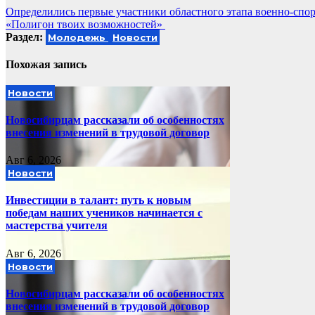
Навигация
Определились первые участники областного этапа военно-спо
«Полигон твоих возможностей»
по
Раздел:
Молодежь
Новости
записям
Похожая запись
Новости
Новосибирцам рассказали об особенностях
внесения изменений в трудовой договор
Авг 6, 2026
Новости
Инвестиции в талант: путь к новым
победам наших учеников начинается с
мастерства учителя
Авг 6, 2026
Новости
Новосибирцам рассказали об особенностях
внесения изменений в трудовой договор