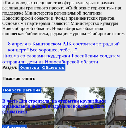
«Лига молодых специалистов сферы культуры» в рамках
реализации грантового проекта «Сибирские горизонты» при
поддержке Министерства региональной политики
Новосибирской области и Фонда президентских грантов.
Основными партнерами являются Министерство культуры
Новосибирской области, Новосибирская областная
юношеская библиотека, редакция журнала «Сибирские огни».
Навигация
8 апреля в Кыштовском РДК состоится эстрадный
концерт “Все хорошее, тебе…”
по
Письма со словами поддержки Российским солдатам
записям
отправили дети из Новосибирской области
Раздел:
Культура
Общество
Похожая запись
Новости региона
В честь Дня строителя: на открытии крупнейшей
музыкальной школы поздравили новосибирских
созидателей
Авг 7, 2026
Общество