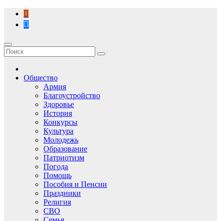
Перейти
к
содержимому
Общество
Армия
Благоустройство
Здоровье
История
Конкурсы
Культура
Молодежь
Образование
Патриотизм
Погода
Помощь
Пособия и Пенсии
Праздники
Религия
СВО
Семья