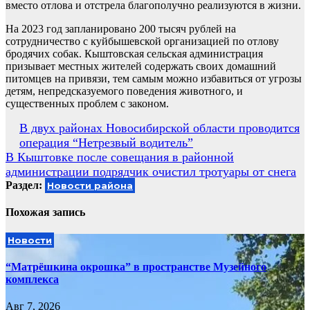
вместо отлова и отстрела благополучно реализуются в жизни.
На 2023 год запланировано 200 тысяч рублей на
сотрудничество с куйбышевской организацией по отлову
бродячих собак. Кыштовская сельская администрация
призывает местных жителей содержать своих домашний
питомцев на привязи, тем самым можно избавиться от угрозы
детям, непредсказуемого поведения животного, и
существенных проблем с законом.
Навигация
В двух районах Новосибирской области проводится
операция “Нетрезвый водитель”
по
В Кыштовке после совещания в районной
записям
администрации подрядчик очистил тротуары от снега
Раздел:
Новости района
Похожая запись
Новости
“Матрёшкина окрошка” в пространстве Музейного
комплекса
Авг 7, 2026