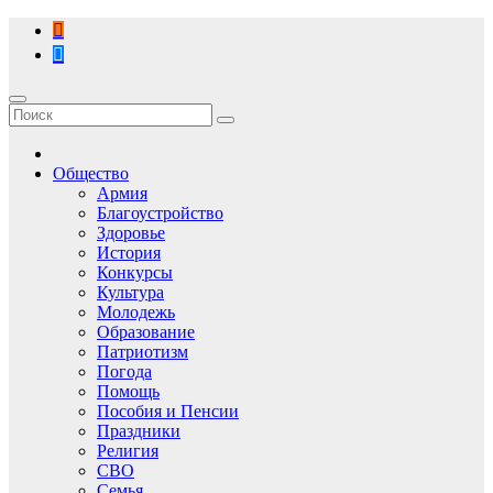
Перейти
к
содержимому
Общество
Армия
Благоустройство
Здоровье
История
Конкурсы
Культура
Молодежь
Образование
Патриотизм
Погода
Помощь
Пособия и Пенсии
Праздники
Религия
СВО
Семья