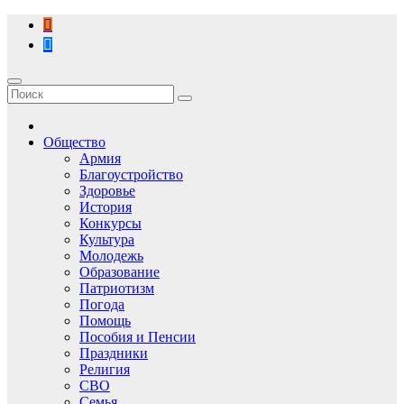
Перейти
к
содержимому
Общество
Армия
Благоустройство
Здоровье
История
Конкурсы
Культура
Молодежь
Образование
Патриотизм
Погода
Помощь
Пособия и Пенсии
Праздники
Религия
СВО
Семья