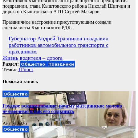
Работников Кыштовского автотранспортного предприятия
поздравили, глава Кыштовского района Николай Шипчин и
директор Кыштовского АТП Сергей Макаров.
Праздничное настроение присутствующим создали
специалисты Кыштовского РДК.
Навигация
Губернатор Андрей Травников поздравил
работников автомобильного транспорта с
по
праздником
записям
Жизнь водителя – дорога
Раздел:
Общество
Праздники
Темы:
ТГпост
Похожая запись
Общество
Грудное вскармливание: почему материнское молоко
незаменимо и как его сохранить
Авг 7, 2026
Общество