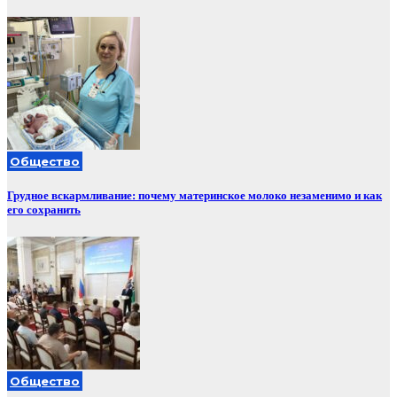
Общество
Грудное вскармливание: почему материнское молоко незаменимо и как
его сохранить
Общество