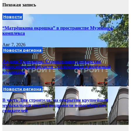
Похожая запись
Новости
“Матрёшкина окрошка” в пространстве Музейного
комплекса
Авг 7, 2026
Новости региона
Андрей Травников: Строительное сообщество
Новосибирской области – сплочённый и надёжный
коллектив
Авг 7, 2026
Новости региона
В честь Дня строителя: на открытии крупнейшей
музыкальной школы поздравили новосибирских
созидателей
Авг 7, 2026