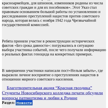
красноармейцев, для шпионов, изменников родины из числа
советских граждан и для их пособников». Этот Указ стал
правовым основанием большой работы по установлению и
расследованию преступлений нацистов против советского
народа, которая велась с ноября 1942 года Чрезвычайной
государственной комиссией.
Ребята приняли участие в реконструкции исторических
фактов «Без срока давности»: погружались в ситуацию
выбора участника событий, после чего получали информацию
о реальных фактах геноцида на конкретных примерах.
В завершении участники написали пост«Нельзя забыть», где
выразили личное восприятие о преступлениях нацистов в
отношении мирного советского населения.
Навигация
Благотворительная акция “Красная гвоздика”
Студенты Новосибирского колледжа печати обсудили
по
вопросы патриотизма и любви к Родине
записям
Раздел:
Новости