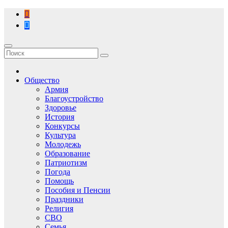
Перейти
к
содержимому
Общество
Армия
Благоустройство
Здоровье
История
Конкурсы
Культура
Молодежь
Образование
Патриотизм
Погода
Помощь
Пособия и Пенсии
Праздники
Религия
СВО
Семья