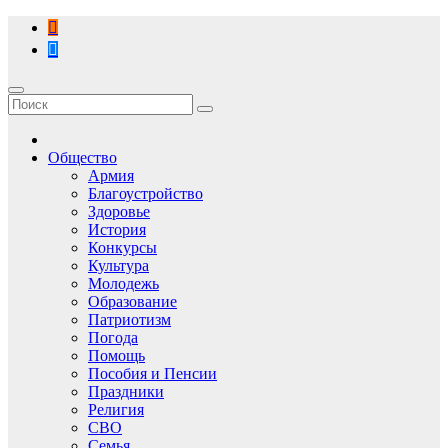
Перейти
к
содержимому
Общество
Армия
Благоустройство
Здоровье
История
Конкурсы
Культура
Молодежь
Образование
Патриотизм
Погода
Помощь
Пособия и Пенсии
Праздники
Религия
СВО
Семья