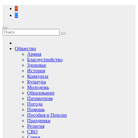
Перейти
к
содержимому
Общество
Армия
Благоустройство
Здоровье
История
Конкурсы
Культура
Молодежь
Образование
Патриотизм
Погода
Помощь
Пособия и Пенсии
Праздники
Религия
СВО
Семья