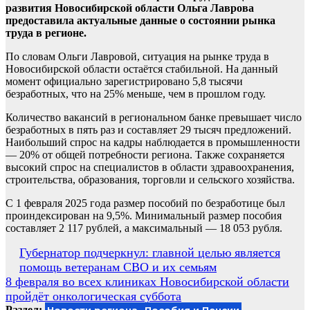
развития Новосибирской области Ольга Лаврова
предоставила актуальные данные о состоянии рынка
труда в регионе.
По словам Ольги Лавровой, ситуация на рынке труда в
Новосибирской области остаётся стабильной. На данный
момент официально зарегистрировано 5,8 тысячи
безработных, что на 25% меньше, чем в прошлом году.
Количество вакансий в региональном банке превышает число
безработных в пять раз и составляет 29 тысяч предложений.
Наибольший спрос на кадры наблюдается в промышленности
— 20% от общей потребности региона. Также сохраняется
высокий спрос на специалистов в области здравоохранения,
строительства, образования, торговли и сельского хозяйства.
С 1 февраля 2025 года размер пособий по безработице был
проиндексирован на 9,5%. Минимальный размер пособия
составляет 2 117 рублей, а максимальный — 18 053 рубля.
Навигация
Губернатор подчеркнул: главной целью является
помощь ветеранам СВО и их семьям
по
8 февраля во всех клиниках Новосибирской области
записям
пройдёт онкологическая суббота
Раздел: