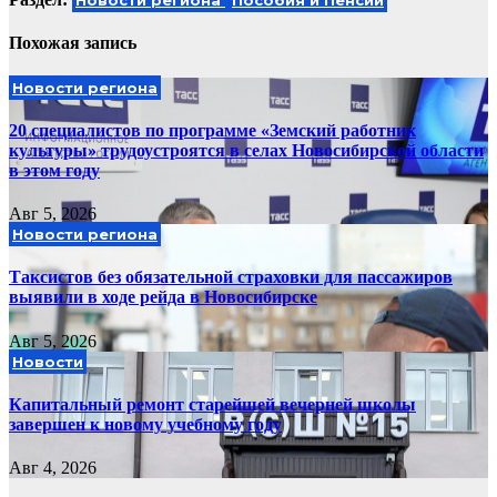
Новости региона
Пособия и Пенсии
Похожая запись
Новости региона
20 специалистов по программе «Земский работник
культуры» трудоустроятся в селах Новосибирской области
в этом году
Авг 5, 2026
Новости региона
Таксистов без обязательной страховки для пассажиров
выявили в ходе рейда в Новосибирске
Авг 5, 2026
Новости
Капитальный ремонт старейшей вечерней школы
завершен к новому учебному году
Авг 4, 2026