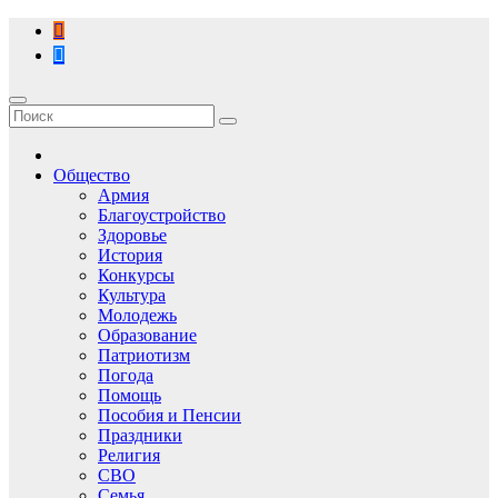
Перейти
к
содержимому
Общество
Армия
Благоустройство
Здоровье
История
Конкурсы
Культура
Молодежь
Образование
Патриотизм
Погода
Помощь
Пособия и Пенсии
Праздники
Религия
СВО
Семья