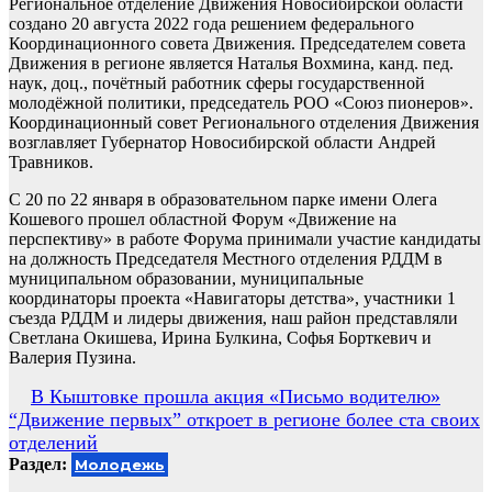
Региональное отделение Движения Новосибирской области
создано 20 августа 2022 года решением федерального
Координационного совета Движения. Председателем совета
Движения в регионе является Наталья Вохмина, канд. пед.
наук, доц., почётный работник сферы государственной
молодёжной политики, председатель РОО «Союз пионеров».
Координационный совет Регионального отделения Движения
возглавляет Губернатор Новосибирской области Андрей
Травников.
С 20 по 22 января в образовательном парке имени Олега
Кошевого прошел областной Форум «Движение на
перспективу» в работе Форума принимали участие кандидаты
на должность Председателя Местного отделения РДДМ в
муниципальном образовании, муниципальные
координаторы проекта «Навигаторы детства», участники 1
съезда РДДМ и лидеры движения, наш район представляли
Светлана Окишева, Ирина Булкина, Софья Борткевич и
Валерия Пузина.
Навигация
В Кыштовке прошла акция «Письмо водителю»
“Движение первых” откроет в регионе более ста своих
по
отделений
записям
Раздел:
Молодежь