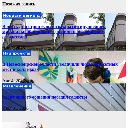
Похожая запись
Новости региона
В честь Дня строителя: на открытии крупнейшей
музыкальной школы поздравили новосибирских
созидателей
Авг 7, 2026
Нацпроекты
В Новосибирской области увеличили число бюджетных
мест в колледжах
Авг 4, 2026
Развлечения
Азарт живого общения победил гаджеты
Июл 31, 2026