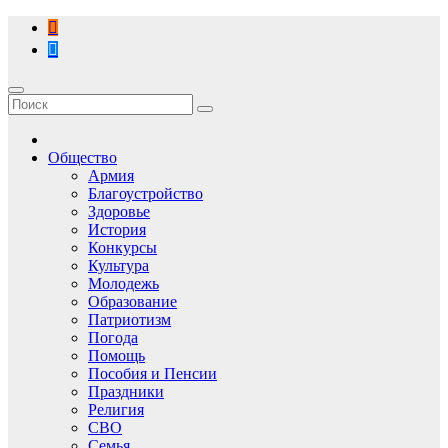
Перейти
к
содержимому
Общество
Армия
Благоустройство
Здоровье
История
Конкурсы
Культура
Молодежь
Образование
Патриотизм
Погода
Помощь
Пособия и Пенсии
Праздники
Религия
СВО
Семья