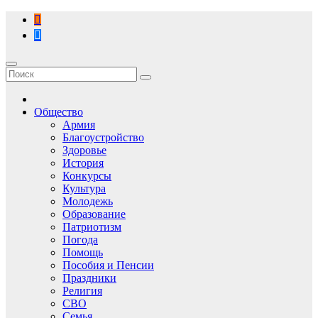
Перейти
к
содержимому
Общество
Армия
Благоустройство
Здоровье
История
Конкурсы
Культура
Молодежь
Образование
Патриотизм
Погода
Помощь
Пособия и Пенсии
Праздники
Религия
СВО
Семья