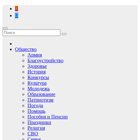
Перейти
к
содержимому
Общество
Армия
Благоустройство
Здоровье
История
Конкурсы
Культура
Молодежь
Образование
Патриотизм
Погода
Помощь
Пособия и Пенсии
Праздники
Религия
СВО
Семья