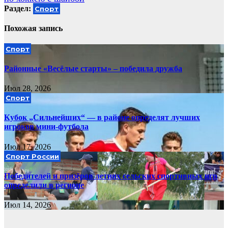
Раздел:
Спорт
Похожая запись
Спорт
Районные «Весёлые старты» – победила дружба
Июл 28, 2026
Спорт
Кубок „Сильнейших“ — в районе определят лучших
игроков мини‑футбола
Июл 17, 2026
Спорт России
Победителей и призёров летних сельских спортивных игр
определили в регионе
Июл 14, 2026