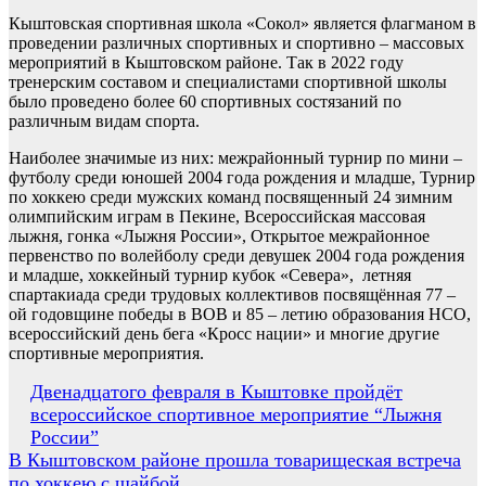
Кыштовская спортивная школа «Сокол» является флагманом в
проведении различных спортивных и спортивно – массовых
мероприятий в Кыштовском районе. Так в 2022 году
тренерским составом и специалистами спортивной школы
было проведено более 60 спортивных состязаний по
различным видам спорта.
Наиболее значимые из них: межрайонный турнир по мини –
футболу среди юношей 2004 года рождения и младше, Турнир
по хоккею среди мужских команд посвященный 24 зимним
олимпийским играм в Пекине, Всероссийская массовая
лыжня, гонка «Лыжня России», Открытое межрайонное
первенство по волейболу среди девушек 2004 года рождения
и младше, хоккейный турнир кубок «Севера», летняя
спартакиада среди трудовых коллективов посвящённая 77 –
ой годовщине победы в ВОВ и 85 – летию образования НСО,
всероссийский день бега «Кросс нации» и многие другие
спортивные мероприятия.
Навигация
Двенадцатого февраля в Кыштовке пройдёт
всероссийское спортивное мероприятие “Лыжня
по
России”
записям
В Кыштовском районе прошла товарищеская встреча
по хоккею с шайбой