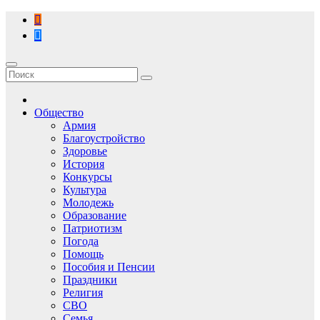
Перейти
к
содержимому
Общество
Армия
Благоустройство
Здоровье
История
Конкурсы
Культура
Молодежь
Образование
Патриотизм
Погода
Помощь
Пособия и Пенсии
Праздники
Религия
СВО
Семья