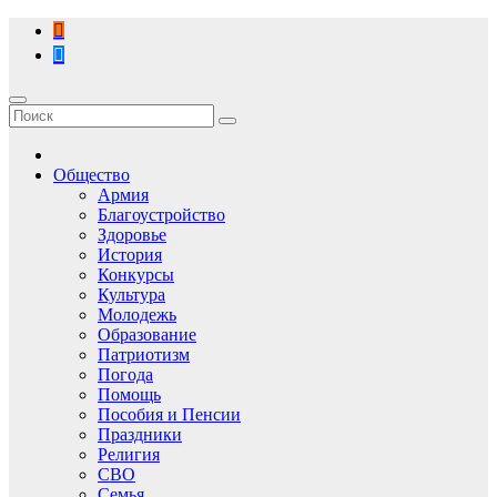
Перейти
к
содержимому
Общество
Армия
Благоустройство
Здоровье
История
Конкурсы
Культура
Молодежь
Образование
Патриотизм
Погода
Помощь
Пособия и Пенсии
Праздники
Религия
СВО
Семья