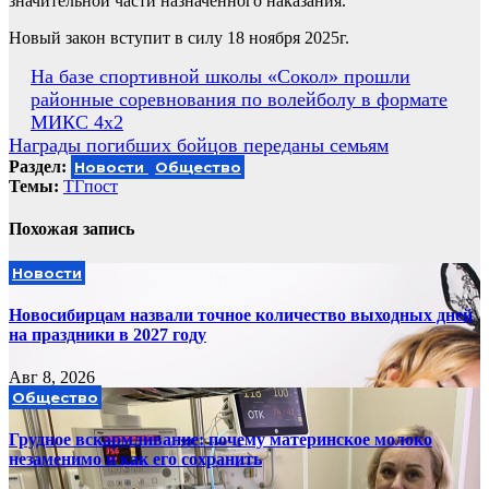
значительной части назначенного наказания.
Новый закон вступит в силу 18 ноября 2025г.
Навигация
На базе спортивной школы «Сокол» прошли
районные соревнования по волейболу в формате
по
МИКС 4х2
записям
Награды погибших бойцов переданы семьям
Раздел:
Новости
Общество
Темы:
ТГпост
Похожая запись
Новости
Новосибирцам назвали точное количество выходных дней
на праздники в 2027 году
Авг 8, 2026
Общество
Грудное вскармливание: почему материнское молоко
незаменимо и как его сохранить