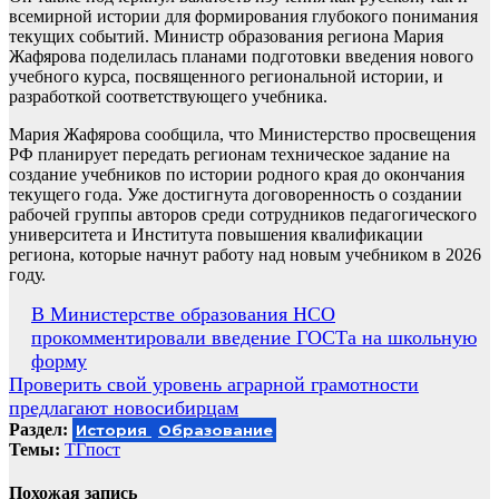
всемирной истории для формирования глубокого понимания
текущих событий. Министр образования региона Мария
Жафярова поделилась планами подготовки введения нового
учебного курса, посвященного региональной истории, и
разработкой соответствующего учебника.
Мария Жафярова сообщила, что Министерство просвещения
РФ планирует передать регионам техническое задание на
создание учебников по истории родного края до окончания
текущего года. Уже достигнута договоренность о создании
рабочей группы авторов среди сотрудников педагогического
университета и Института повышения квалификации
региона, которые начнут работу над новым учебником в 2026
году.
Навигация
В Министерстве образования НСО
прокомментировали введение ГОСТа на школьную
по
форму
записям
Проверить свой уровень аграрной грамотности
предлагают новосибирцам
Раздел:
История
Образование
Темы:
ТГпост
Похожая запись