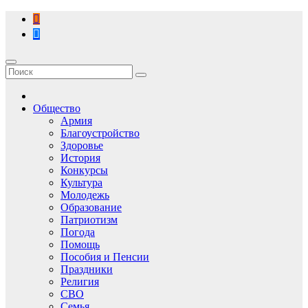
Перейти
к
содержимому
Общество
Армия
Благоустройство
Здоровье
История
Конкурсы
Культура
Молодежь
Образование
Патриотизм
Погода
Помощь
Пособия и Пенсии
Праздники
Религия
СВО
Семья