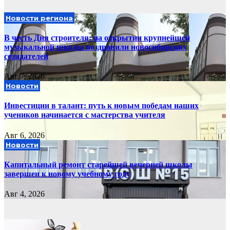
Новости региона
В честь Дня строителя: на открытии крупнейшей
музыкальной школы поздравили новосибирских
созидателей
Авг 7, 2026
Новости
Инвестиции в талант: путь к новым победам наших
учеников начинается с мастерства учителя
Авг 6, 2026
Новости
Капитальный ремонт старейшей вечерней школы
завершен к новому учебному году
Авг 4, 2026