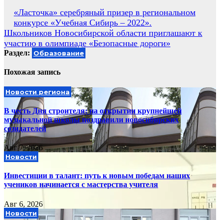
Навигация
«Ласточка» серебряный призер в региональном
конкурсе «Учебная Сибирь – 2022».
по
Школьников Новосибирской области приглашают к
записям
участию в олимпиаде «Безопасные дороги»
Раздел:
Образование
Похожая запись
Новости региона
В честь Дня строителя: на открытии крупнейшей
музыкальной школы поздравили новосибирских
созидателей
Авг 7, 2026
Новости
Инвестиции в талант: путь к новым победам наших
учеников начинается с мастерства учителя
Авг 6, 2026
Новости