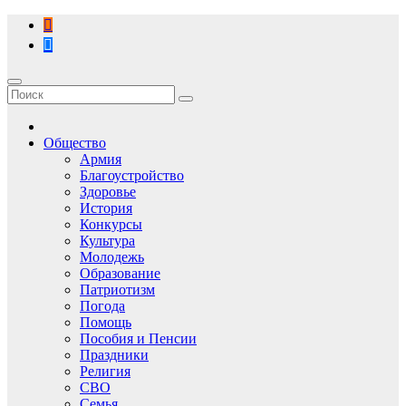
Перейти
к
содержимому
Общество
Армия
Благоустройство
Здоровье
История
Конкурсы
Культура
Молодежь
Образование
Патриотизм
Погода
Помощь
Пособия и Пенсии
Праздники
Религия
СВО
Семья