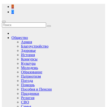
Перейти
к
содержимому
Общество
Армия
Благоустройство
Здоровье
История
Конкурсы
Культура
Молодежь
Образование
Патриотизм
Погода
Помощь
Пособия и Пенсии
Праздники
Религия
СВО
Семья