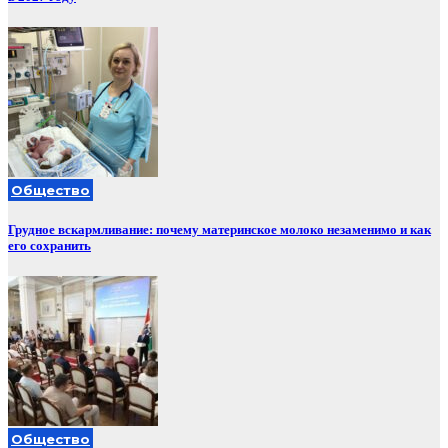
Общество
Грудное вскармливание: почему материнское молоко незаменимо и как
его сохранить
Общество