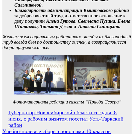
Сальниковой
.
Благодарность администрации Кыштовского района
за добросовестный труд и ответственное отношение к
делу получили
Алена Гутова, Светлана Пузина, Елена
Шитикова, Татьяна Джик
и
Татьяна Синицына.
Желаем всем социальным работникам, чтобы их благородный
труд всегда был по достоинству оценен, а возвращающееся
добро приумножалось.
Фотоматериалы редакции газеты “Правда Севера”
Навигация
Губернатор Новосибирской области сегодня, 8
июня, с рабочим визитом посетил Усть-Таркский
по
район
записям
Учебно-полевые сборы с юношами 10 классов