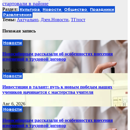
стартовали в районе
Раздел:
Культура
Новости
Общество
Праздники
Развлечения
Темы:
Актуально
,
Дзен.Новости
,
ТГпост
Похожая запись
Новости
Новосибирцам рассказали об особенностях внесения
изменений в трудовой договор
Авг 6, 2026
Новости
Инвестиции в талант: путь к новым победам наших
учеников начинается с мастерства учителя
Авг 6, 2026
Новости
Новосибирцам рассказали об особенностях внесения
изменений в трудовой договор