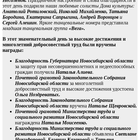
Несоленов.
Праздничное настроение и слова благодарности в
этот день подарили наши любимые
солисты Дома культуры:
Анатолий Ротиловский, Николай Михайленко, Татьяна
Бородина, Екатерина Сапрыгина, Андрей Воронцов
и
Сергей Алешин
.
Яркие
танцевальные номер
а представила
младшая танцевальная группа
«Вега».
В этот знаменательный день за высокие достижения и
многолетний добросовестный труд были вручены
награды:
Благодарность Губернатора Новосибирской области
за защиту прав несовершеннолетних и недееспособных
граждан получила
Наталья Алиева
.
Почетной грамотой Законодательного Собрания
Новосибирской области
за многолетний
добросовестный труд и высокие достижения удостоена
Ольга Ноздреватых
.
Благодарность Законодательного Собрания
Новосибирской области
вручена
Наталье Щевровской.
Почетной грамотой Министерства труда и
социального развития Новосибирской области
награждена
Наталья Моисеенко.
Благодарность Министерства труда и социального
развития Новосибирской области
объявлена
Светлане
Никифоровой, Евгении Казаковой
и
Татьяне