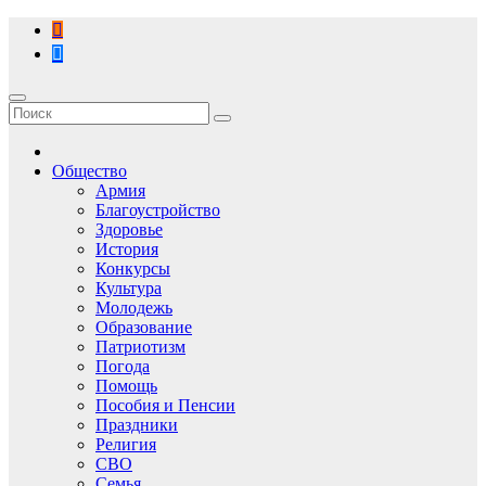
Перейти
к
содержимому
Общество
Армия
Благоустройство
Здоровье
История
Конкурсы
Культура
Молодежь
Образование
Патриотизм
Погода
Помощь
Пособия и Пенсии
Праздники
Религия
СВО
Семья