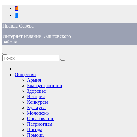
Перейти
к
содержимому
Правда Севера
Интернет-издание Кыштовского
района
Общество
Армия
Благоустройство
Здоровье
История
Конкурсы
Культура
Молодежь
Образование
Патриотизм
Погода
Помощь