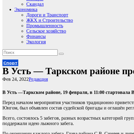
Скандал
Экономика
Дороги и Транспорт
ЖКХ и Строительство
Промышленность
Сельское хозяйство
Финансы
Экология
Спорт
В Усть — Таркском районе п
Фев 24, 2022
Редакция
В Усть —Таркском районе, 19 февраля, в 11:00 стартовала 
Перед началом мероприятия участников традиционно приветств
Юнгом, был объявлен состав судейской бригады и оглашён регл
Всего, состоялось 5 забегов, разных возрастных категорий г
поддержали идею лыжного забега.
По окончании каждого забега, Глава района,С.В. Синяев и д