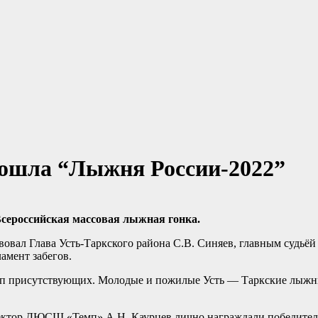
рошла “Лыжня России-2022”
Всероссийская массовая лыжная гонка.
овал Глава Усть-Таркского района С.В. Синяев, главным судьёй
амент забегов.
рупп присутствующих. Молодые и пожилые Усть — Таркские лыжн
иректор ДЮСШ «Темп» А.Н. Каурцев лично награждали победител