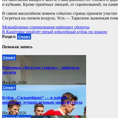
и кубками. Кроме приятных эмоций, от соревнований, на памя
В самом масштабном зимнем событии страны приняли участие Б
Согреться на свежем воздухе, Усть — Таркским лыжникам помо
Навигация
Межрайонные соревнования набирают обороты
В Кыштовке пройдёт пятый юбилейный кубок по хоккею
по
Раздел:
Спорт
записям
Похожая запись
Спорт
Районные «Весёлые старты» – победила
дружба
Июл 28, 2026
Спорт
Кубок „Сильнейших“ — в районе
определят лучших игроков мини‑футбола
Июл 17, 2026
Спорт России