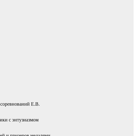
 соревнований Е.В.
ики с энтузиазмом
ей и призеров медалями,