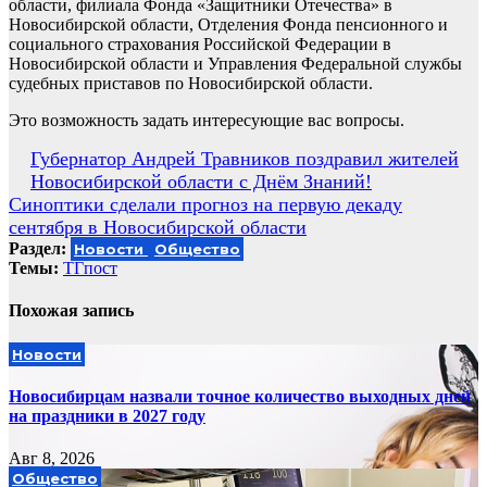
области, филиала Фонда «Защитники Отечества» в
Новосибирской области, Отделения Фонда пенсионного и
социального страхования Российской Федерации в
Новосибирской области и Управления Федеральной службы
судебных приставов по Новосибирской области.
Это возможность задать интересующие вас вопросы.
Навигация
Губернатор Андрей Травников поздравил жителей
Новосибирской области с Днём Знаний!
по
Синоптики сделали прогноз на первую декаду
записям
сентября в Новосибирской области
Раздел:
Новости
Общество
Темы:
ТГпост
Похожая запись
Новости
Новосибирцам назвали точное количество выходных дней
на праздники в 2027 году
Авг 8, 2026
Общество