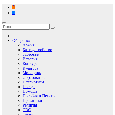
Перейти
к
содержимому
Общество
Армия
Благоустройство
Здоровье
История
Конкурсы
Культура
Молодежь
Образование
Патриотизм
Погода
Помощь
Пособия и Пенсии
Праздники
Религия
СВО
Семья