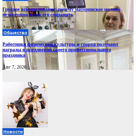
Грудное вскармливание: почему материнское молоко
незаменимо и как его сохранить
Авг 7, 2026
Общество
Работники физической культуры и спорта получают
награды в преддверии своего профессионального
праздника
Авг 7, 2026
Новости