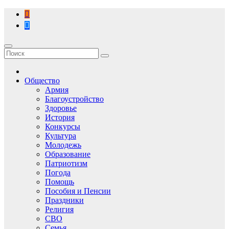
Перейти
к
содержимому
Общество
Армия
Благоустройство
Здоровье
История
Конкурсы
Культура
Молодежь
Образование
Патриотизм
Погода
Помощь
Пособия и Пенсии
Праздники
Религия
СВО
Семья