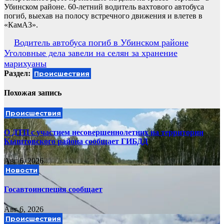
Убинском районе. 60-летний водитель вахтового автобуса
погиб, выехав на полосу встречного движения и влетев в
«КамАЗ».
Навигация
Водитель автобуса погиб в Убинском районе
Уголовные дела завели на селян за хранение
по
марихуаны
записям
Раздел:
Происшествия
Похожая запись
Происшествия
О ДТП с участием несовершеннолетних на территории
Кыштовского района сообщает ГИБДД
Авг 6, 2026
Новости
Госавтоинспеция сообщает
Авг 6, 2026
Происшествия