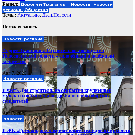
Раздел:
Дороги и Транспорт
Новости
Новости
региона
Общество
Темы:
Актуально
,
Дзен.Новости
Похожая запись
Новости региона
Андрей Травников: Строительное сообщество
Новосибирской области – сплочённый и надёжный
коллектив
Авг 7, 2026
Новости региона
В честь Дня строителя: на открытии крупнейшей
музыкальной школы поздравили новосибирских
созидателей
Авг 7, 2026
Новости
В ЖК «Гренландия» впервые клиентские дни от крупного