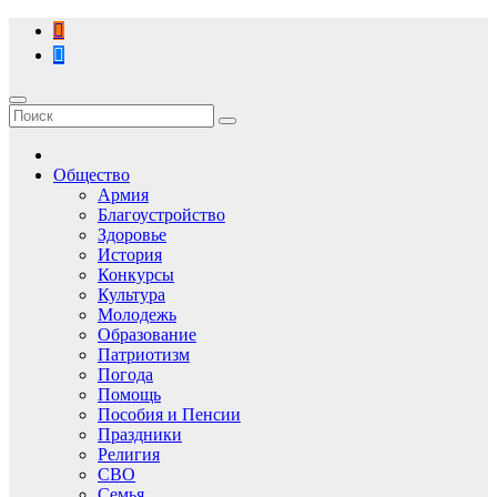
Перейти
к
содержимому
Общество
Армия
Благоустройство
Здоровье
История
Конкурсы
Культура
Молодежь
Образование
Патриотизм
Погода
Помощь
Пособия и Пенсии
Праздники
Религия
СВО
Семья