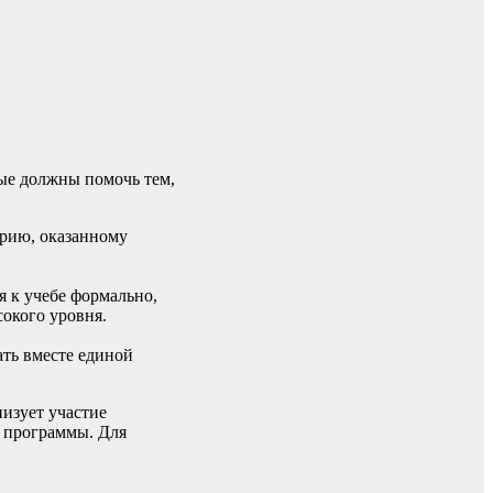
рые должны помочь тем,
ерию, оказанному
я к учебе формально,
окого уровня.
ать вместе единой
изует участие
и программы. Для