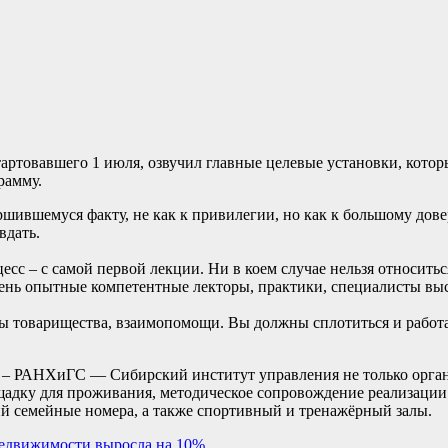
тартовавшего 1 июля, озвучил главные целевые установки, кото
рамму.
ршившемуся факту, не как к привилегии, но как к большому дов
вдать.
сс – с самой первой лекции. Ни в коем случае нельзя относитьс
нь опытные компетентные лекторы, практики, специалисты выс
еры товарищества, взаимопомощи. Вы должны сплотиться и работ
 – РАНХиГС — Сибирский институт управления не только орган
ощадку для проживания, методическое сопровождение реализаци
 семейные номера, а также спортивный и тренажёрный залы.
недвижимости выросла на 10%