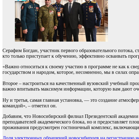
Серафим Богдан, участник первого образовательного потока, с
кто только приступает к обучению, эффективно осваивать прог
«Важно относиться к своему участию в программе не как к све
государством и народом, которое, несомненно, мы в силах опра
Второе – настроиться на качественный вузовский учебный проце
важно впитывать максимум информации, которую вам дают оче
Ну и третья, самая главная установка, — это создание атмосф
командой», – отметил он.
Добавим, что Новосибирский филиал Президентской академии
преподавателей академического блока, но и предоставляет пл
проживания предусмотрен гостиничный комплекс, включающий
Доля электронных обращений новосибирцев на регистрацию 