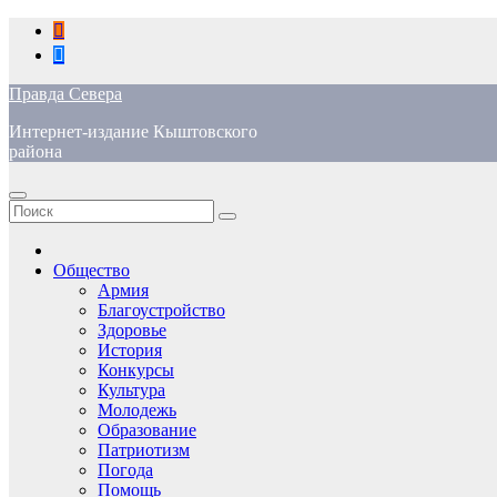
Перейти
к
содержимому
Правда Севера
Интернет-издание Кыштовского
района
Общество
Армия
Благоустройство
Здоровье
История
Конкурсы
Культура
Молодежь
Образование
Патриотизм
Погода
Помощь