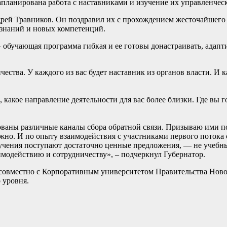
запланирована работа с наставниками и изучение их управленчес
ей Травников. Он поздравил их с прохождением жесточайшего о
 знаний и новых компетенций.
– обучающая программа гибкая и ее готовы донастраивать, адапт
ества. У каждого из вас будет наставник из органов власти. И 
а, какое направление деятельности для вас более близки. Где вы
ованы различные каналы сбора обратной связи. Призываю ими по
ажно. И по опыту взаимодействия с участниками первого потока 
обучения поступают достаточно ценные предложения, — не учебн
имодействию и сотрудничеству», – подчеркнул Губернатор.
совместно с Корпоративным университетом Правительства Ново
 уровня.