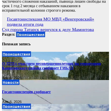
частичного сложения наказаний, пьяница лишен свободы на
срок 1 год 2 месяца с отбыванием наказания в
исправительной колонии строгого режима.
Навигация
Госавтоинспекция МО МВД «Венгеровский»
подвела итоги года
по
Суд города Татарск вернулся к делу Мамонтова
записям
Раздел:
Происшествия
Похожая запись
Происшествия
О ДТП с участием несовершеннолетних на территории
Кыштовского района сообщает ГИБДД
Авг 6, 2026
Новости
Госавтоинспеция сообщает
Авг 6, 2026
Происшествия