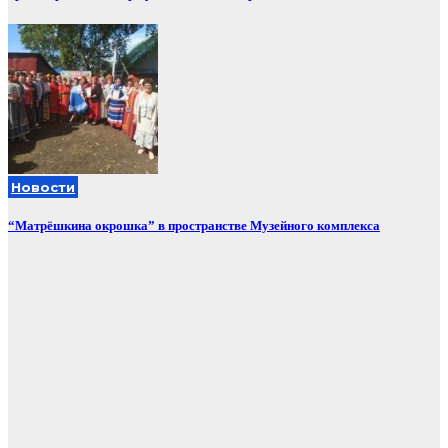
Новости
“Матрёшкина окрошка” в пространстве Музейного комплекса