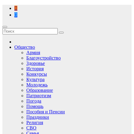
Перейти
к
содержимому
Общество
Армия
Благоустройство
Здоровье
История
Конкурсы
Культура
Молодежь
Образование
Патриотизм
Погода
Помощь
Пособия и Пенсии
Праздники
Религия
СВО
Семья