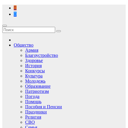
Перейти
к
содержимому
Общество
Армия
Благоустройство
Здоровье
История
Конкурсы
Культура
Молодежь
Образование
Патриотизм
Погода
Помощь
Пособия и Пенсии
Праздники
Религия
СВО
Семья