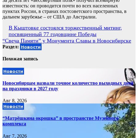
За десять лет «Бессмертный полк» получил всемирную
известность: он проводится почти во всех населенных
пунктах России, в странах постсоветского пространства, в
дальнем зарубежье – от США до Австралии.
Навигация
В Кыштовке состоялся торжественный митинг,
посвященный 77 годовщине Победы
по
“Свеча Памяти” у Монумента Славы в Новосибирске
записям
Раздел:
Новости
Похожая запись
Новости
Новосибирцам назвали точное количество выходных дней
на праздники в 2027 году
Авг 8, 2026
Новости
“Матрёшкина окрошка” в пространстве Музейного
комплекса
Авг 7, 2026