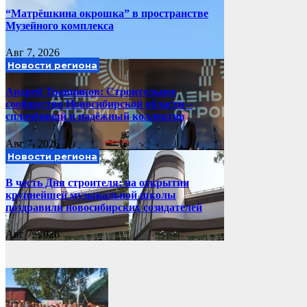
“Матрёшкина окрошка” в пространстве
Музейного комплекса
Авг 7, 2026
Новости региона
Андрей Травников: Строительное
сообщество Новосибирской области –
сплочённый и надёжный коллектив
Авг 7, 2026
Новости региона
В честь Дня строителя: на открытии
крупнейшей музыкальной школы
поздравили новосибирских созидателей
Авг 7, 2026