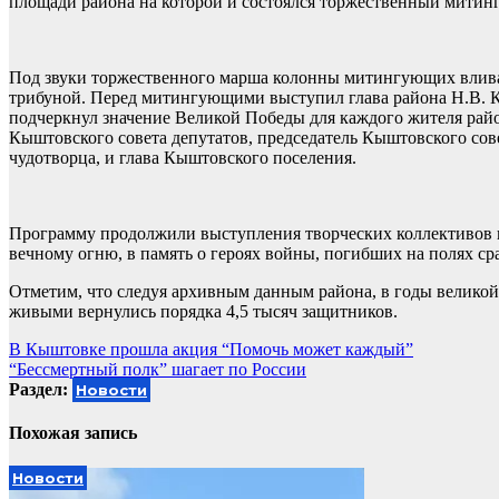
площади района на которой и состоялся торжественный митинг
Под звуки торжественного марша колонны митингующих вливал
трибуной. Перед митингующими выступил глава района Н.В. К
подчеркнул значение Великой Победы для каждого жителя рай
Кыштовского совета депутатов, председатель Кыштовского сове
чудотворца, и глава Кыштовского поселения.
Программу продолжили выступления творческих коллективов 
вечному огню, в память о героях войны, погибших на полях с
Отметим, что следуя архивным данным района, в годы великой
живыми вернулись порядка 4,5 тысяч защитников.
Навигация
В Кыштовке прошла акция “Помочь может каждый”
“Бессмертный полк” шагает по России
по
Раздел:
Новости
записям
Похожая запись
Новости