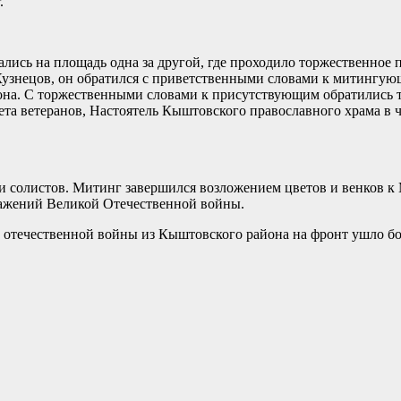
.
ись на площадь одна за другой, где проходило торжественное 
узнецов, он обратился с приветственными словами к митингую
она. С торжественными словами к присутствующим обратились т
та ветеранов, Настоятель Кыштовского православного храма в ч
и солистов. Митинг завершился возложением цветов и венков 
ражений Великой Отечественной войны.
 отечественной войны из Кыштовского района на фронт ушло бол