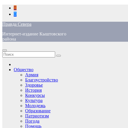
Перейти
к
содержимому
Правда Севера
Интернет-издание Кыштовского
района
Общество
Армия
Благоустройство
Здоровье
История
Конкурсы
Культура
Молодежь
Образование
Патриотизм
Погода
Помощь