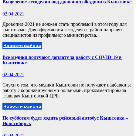
Выделение лесоделян под дровопил обсудили в Кыштовке
02.04.2021
Дровопил-2021 не должен стать проблемой в этом году для
кыштовчан. Для оформления лесоделян в район направят
специалистов из профильного министерства.
Новости района
Все медики получают доплату за работу с COVID-19 в
Кыштовке
02.04.2021
Слухи о том, что медики Кыштовки не получают надбавки за
работу с коронавирусными больными, прокомментировала
главврач Кыштовской ЦРБ.
Новости района
По субботам будет ходить рейсовый автобус Кыштовка –
Новосибирск
01.04.2021