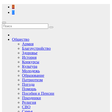
Перейти
к
содержимому
Общество
Армия
Благоустройство
Здоровье
История
Конкурсы
Культура
Молодежь
Образование
Патриотизм
Погода
Помощь
Пособия и Пенсии
Праздники
Религия
СВО
Семья