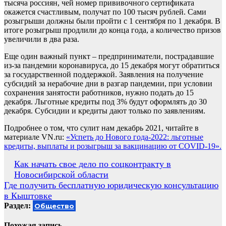
тысяча россиян, чей номер прививочного сертификата
окажется счастливым, получат по 100 тысяч рублей. Сами
розыгрыши должны были пройти с 1 сентября по 1 декабря. В
итоге розыгрыш продлили до конца года, а количество призов
увеличили в два раза.
Еще один важный пункт – предприниматели, пострадавшие
из-за пандемии коронавируса, до 15 декабря могут обратиться
за государственной поддержкой. Заявления на получение
субсидий за нерабочие дни в разгар пандемии, при условии
сохранения занятости работников, нужно подать до 15
декабря. Льготные кредиты под 3% будут оформлять до 30
декабря. Субсидии и кредиты дают только по заявлениям.
Подробнее о том, что сулит нам декабрь 2021, читайте в
материале VN.ru:
«Успеть до Нового года-2022: льготные
кредиты, выплаты и розыгрыш за вакцинацию от COVID-19».
Навигация
Как начать свое дело по соцконтракту в
Новосибирской области
по
Где получить бесплатную юридическую консультацию
записям
в Кыштовке
Раздел:
Общество
Похожая запись