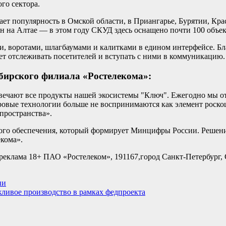
го сектора.
т популярность в Омской области, в Приангарье, Бурятии, Кра
н на Алтае — в этом году СКУД здесь оснащено почти 100 объек
, воротами, шлагбаумами и калитками в едином интерфейсе. Б
т отслеживать посетителей и вступать с ними в коммуникацию.
ибирского филиала «Ростелекома»:
вечают все продукты нашей экосистемы "Ключ". Ежегодно мы от
овые технологии больше не воспринимаются как элемент роско
пространства».
ого обеспечения, который формирует Минцифры России. Решени
екома».
ма 18+ ПАО «Ростелеком», 191167,город Санкт-Петербург, С
ии
ливое производство в рамках федпроекта