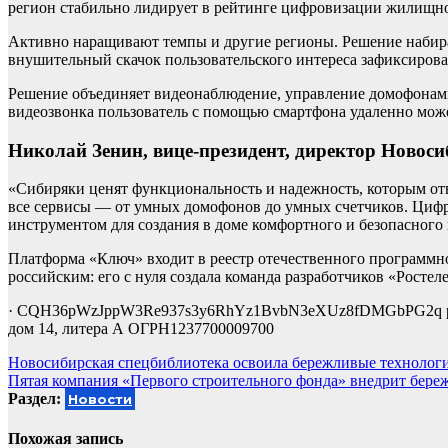
регион стабильно лидирует в рейтинге цифровизации жилищно
Активно наращивают темпы и другие регионы. Решение набирае
внушительный скачок пользовательского интереса зафиксирова
Решение объединяет видеонаблюдение, управление домофонами
видеозвонка пользователь с помощью смартфона удаленно може
Николай Зенин, вице-президент, директор Новос
«Сибиряки ценят функциональность и надежность, которым от
все сервисы — от умных домофонов до умных счетчиков. Цифр
инструментом для создания в доме комфортного и безопасного 
Платформа «Ключ» входит в реестр отечественного программн
российским: его с нуля создала команда разработчиков «Ростел
· CQH36pWzJppW3Re937s3y6RhYz1BvbN3eXUz8fDMGbPG2q рекла
дом 14, литера А ОГРН1237700009700
Навигация
Новосибирская спецбиблиотека освоила бережливые технолог
Пятая компания «Первого строительного фонда» внедрит береж
по
Раздел:
Новости
записям
Похожая запись