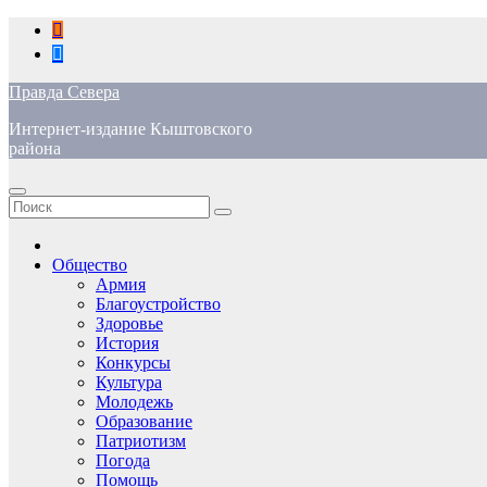
Перейти
к
содержимому
Правда Севера
Интернет-издание Кыштовского
района
Общество
Армия
Благоустройство
Здоровье
История
Конкурсы
Культура
Молодежь
Образование
Патриотизм
Погода
Помощь