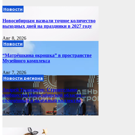
Новости
Новосибирцам назвали точное количество
выходных дней на праздники в 2027 году
Авг 8, 2026
Новости
“Матрёшкина окрошка” в пространстве
Музейного комплекса
Авг 7, 2026
Новости региона
Андрей Травников: Строительное
сообщество Новосибирской области –
сплочённый и надёжный коллектив
Авг 7, 2026