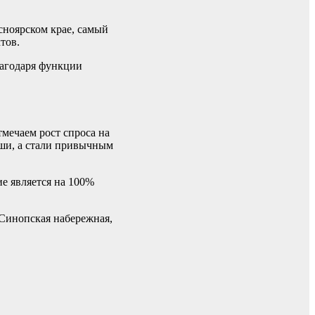
сноярском крае, самый
тов.
лагодаря функции
мечаем рост спроса на
ши, а стали привычным
е является на 100%
инопская набережная,