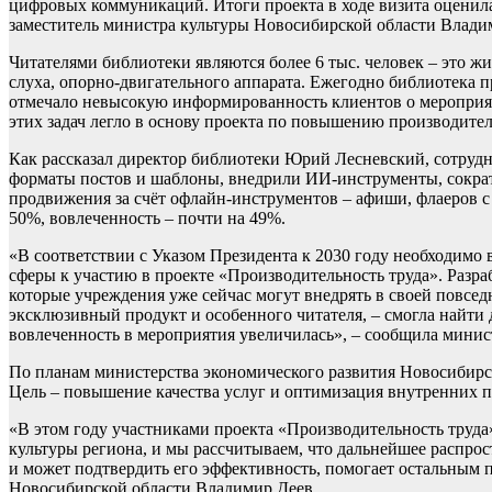
цифровых коммуникаций. Итоги проекта в ходе визита оценил
заместитель министра культуры Новосибирской области Влади
Читателями библиотеки являются более 6 тыс. человек – это 
слуха, опорно-двигательного аппарата. Ежегодно библиотека 
отмечало невысокую информированность клиентов о мероприят
этих задач легло в основу проекта по повышению производител
Как рассказал директор библиотеки Юрий Лесневский, сотруд
форматы постов и шаблоны, внедрили ИИ-инструменты, сократ
продвижения за счёт офлайн-инструментов – афиши, флаеров с
50%, вовлеченность – почти на 49%.
«В соответствии с Указом Президента к 2030 году необходимо
сферы к участию в проекте «Производительность труда». Разр
которые учреждения уже сейчас могут внедрять в своей повсе
эксклюзивный продукт и особенного читателя, – смогла найти
вовлеченность в мероприятия увеличилась», – сообщила мини
По планам министерства экономического развития Новосибирско
Цель – повышение качества услуг и оптимизация внутренних п
«В этом году участниками проекта «Производительность труда
культуры региона, и мы рассчитываем, что дальнейшее распрост
и может подтвердить его эффективность, помогает остальным п
Новосибирской области Владимир Деев.