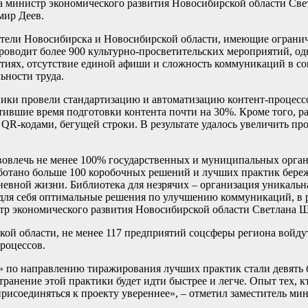
а министр экономического развития Новосибирской области Св
мир Деев.
жители Новосибирска и Новосибирской области, имеющие ограни
проводит более 900 культурно-просветительских мероприятий, о
иях, отсутствие единой афиши и сложность коммуникаций в со
ьности труда.
ники провели стандартизацию и автоматизацию контент-процессо
ившие время подготовки контента почти на 30%. Кроме того, р
 QR-кодами, бегущей строки. В результате удалось увеличить п
 вовлечь не менее 100% государственных и муниципальных орга
аботано больше 100 коробочных решений и лучших практик бере
дневной жизни. Библиотека для незрячих – организация уникаль
 для себя оптимальные решения по улучшению коммуникаций, в р
стр экономического развития Новосибирской области Светлана 
й области, не менее 117 предприятий соцсферы региона войдут 
роцессов.
» по направлению тиражирования лучших практик стали девять 
ранение этой практики будет идти быстрее и легче. Опыт тех, к
рисоединяться к проекту увереннее», – отметил заместитель ми