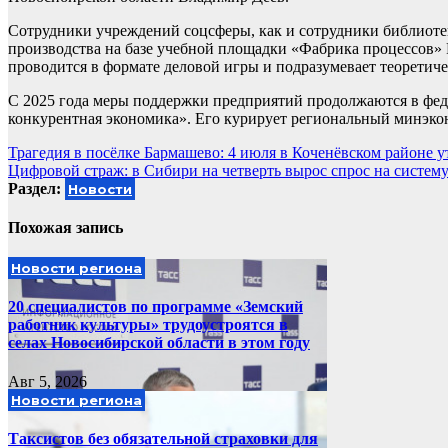
Сотрудники учреждений соцсферы, как и сотрудники библиоте
производства на базе учебной площадки «Фабрика процессов» 
проводится в формате деловой игры и подразумевает теоретич
С 2025 года меры поддержки предприятий продолжаются в фед
конкурентная экономика». Его курирует региональный минэко
Навигация
Трагедия в посёлке Бармашево: 4 июля в Коченёвском районе 
Цифровой страж: в Сибири на четверть вырос спрос на систе
по
Раздел:
Новости
записям
Похожая запись
Новости региона
20 специалистов по программе «Земский
работник культуры» трудоустроятся в
селах Новосибирской области в этом году
Авг 5, 2026
Новости региона
Таксистов без обязательной страховки для