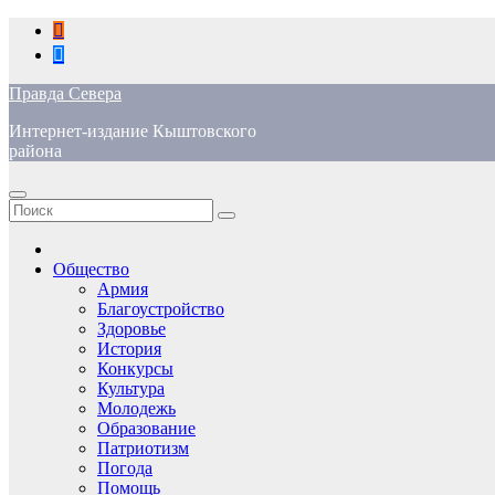
Перейти
к
содержимому
Правда Севера
Интернет-издание Кыштовского
района
Общество
Армия
Благоустройство
Здоровье
История
Конкурсы
Культура
Молодежь
Образование
Патриотизм
Погода
Помощь