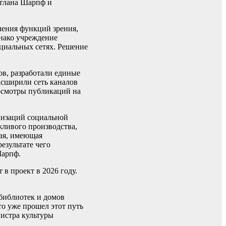
етлана Шарпф и
чения функций зрения,
днако учреждение
циальных сетях. Решение
в, разработали единые
асширили сеть каналов
росмотры публикаций на
низаций социальной
жливого производства,
ная, имеющая
езультате чего
Шарпф.
в проект в 2026 году.
библиотек и домов
то уже прошел этот путь
нистра культуры