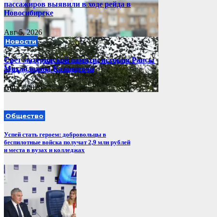
пассажиров выявили в ходе рейда в
Новосибирске
Авг 5, 2026
Новости
Свет материнской памяти: история Раисы
Михайловны Казанцевой
Авг 5, 2026
Общество
Успей стать героем: добровольцы в
беспилотные войска получат 2,9 млн рублей
и места в вузах и колледжах