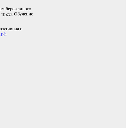
там бережливого
 труда. Обучение
фективная и
.рф
.