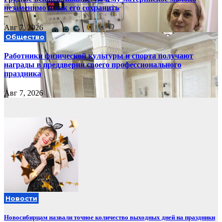
незаменимо и как его сохранить
Авг 7, 2026
Общество
Работники физической культуры и спорта получают
награды в преддверии своего профессионального
праздника
Авг 7, 2026
Новости
Новосибирцам назвали точное количество выходных дней на праздники