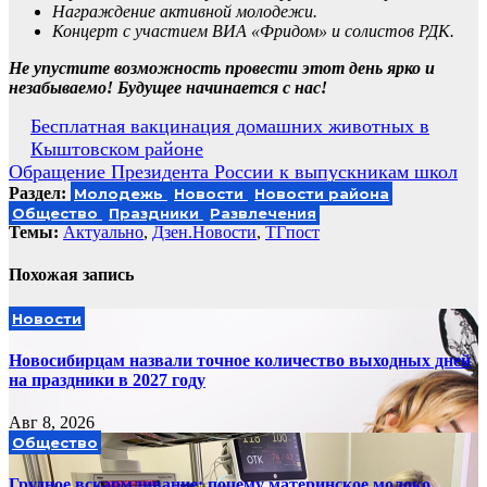
Награждение активной молодежи.
Концерт с участием ВИА «Фридом» и солистов РДК.
Не упустите возможность провести этот день ярко и
незабываемо!
Будущее начинается с нас!
Навигация
Бесплатная вакцинация домашних животных в
Кыштовском районе
по
Обращение Президента России к выпускникам школ
записям
Раздел:
Молодежь
Новости
Новости района
Общество
Праздники
Развлечения
Темы:
Актуально
,
Дзен.Новости
,
ТГпост
Похожая запись
Новости
Новосибирцам назвали точное количество выходных дней
на праздники в 2027 году
Авг 8, 2026
Общество
Грудное вскармливание: почему материнское молоко