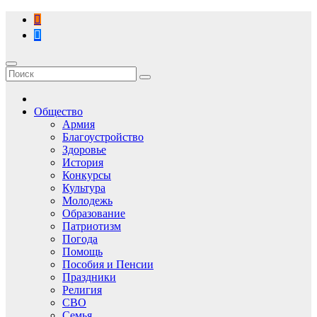
Перейти
к
содержимому
Общество
Армия
Благоустройство
Здоровье
История
Конкурсы
Культура
Молодежь
Образование
Патриотизм
Погода
Помощь
Пособия и Пенсии
Праздники
Религия
СВО
Семья