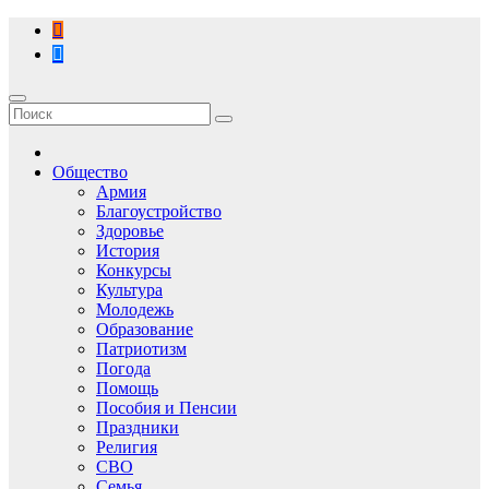
Перейти
к
содержимому
Общество
Армия
Благоустройство
Здоровье
История
Конкурсы
Культура
Молодежь
Образование
Патриотизм
Погода
Помощь
Пособия и Пенсии
Праздники
Религия
СВО
Семья