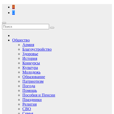
Перейти
к
содержимому
Общество
Армия
Благоустройство
Здоровье
История
Конкурсы
Культура
Молодежь
Образование
Патриотизм
Погода
Помощь
Пособия и Пенсии
Праздники
Религия
СВО
Семья