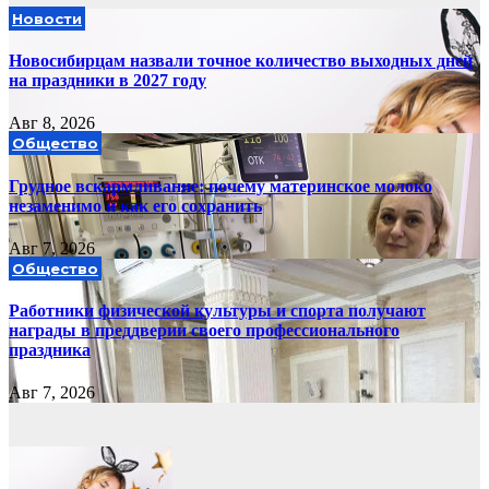
Новости
Новосибирцам назвали точное количество выходных дней
на праздники в 2027 году
Авг 8, 2026
Общество
Грудное вскармливание: почему материнское молоко
незаменимо и как его сохранить
Авг 7, 2026
Общество
Работники физической культуры и спорта получают
награды в преддверии своего профессионального
праздника
Авг 7, 2026