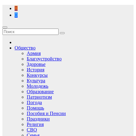
Перейти
к
содержимому
Общество
Армия
Благоустройство
Здоровье
История
Конкурсы
Культура
Молодежь
Образование
Патриотизм
Погода
Помощь
Пособия и Пенсии
Праздники
Религия
СВО
Семья