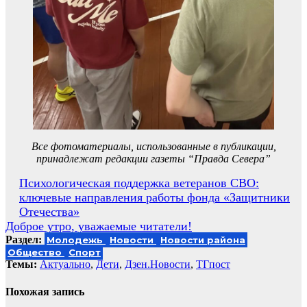
Все фотоматериалы, использованные в публикации,
принадлежат редакции газеты “Правда Севера”
Навигация
Психологическая поддержка ветеранов СВО:
ключевые направления работы фонда «Защитники
по
Отечества»
записям
Доброе утро, уважаемые читатели!
Раздел:
Молодежь
Новости
Новости района
Общество
Спорт
Темы:
Актуально
,
Дети
,
Дзен.Новости
,
ТГпост
Похожая запись