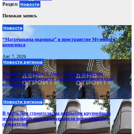
Раздел:
Новости
Похожая запись
Новости
“Матрёшкина окрошка” в пространстве Музейного
комплекса
Авг 7, 2026
Новости региона
Андрей Травников: Строительное сообщество
Новосибирской области – сплочённый и надёжный
коллектив
Авг 7, 2026
Новости региона
В честь Дня строителя: на открытии крупнейшей
музыкальной школы поздравили новосибирских
созидателей