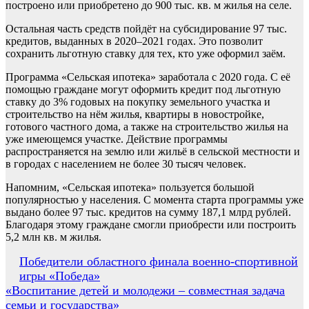
построено или приобретено до 900 тыс. кв. м жилья на селе.
Остальная часть средств пойдёт на субсидирование 97 тыс.
кредитов, выданных в 2020–2021 годах. Это позволит
сохранить льготную ставку для тех, кто уже оформил заём.
Программа «Сельская ипотека» заработала с 2020 года. С её
помощью граждане могут оформить кредит под льготную
ставку до 3% годовых на покупку земельного участка и
строительство на нём жилья, квартиры в новостройке,
готового частного дома, а также на строительство жилья на
уже имеющемся участке. Действие программы
распространяется на землю или жильё в сельской местности и
в городах с населением не более 30 тысяч человек.
Напомним, «Сельская ипотека» пользуется большой
популярностью у населения. С момента старта программы уже
выдано более 97 тыс. кредитов на сумму 187,1 млрд рублей.
Благодаря этому граждане смогли приобрести или построить
5,2 млн кв. м жилья.
Навигация
Победители областного финала военно-спортивной
игры «Победа»
по
«Воспитание детей и молодежи – совместная задача
записям
семьи и государства»