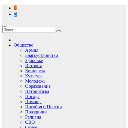
Перейти
к
содержимому
Общество
Армия
Благоустройство
Здоровье
История
Конкурсы
Культура
Молодежь
Образование
Патриотизм
Погода
Помощь
Пособия и Пенсии
Праздники
Религия
СВО
Семья