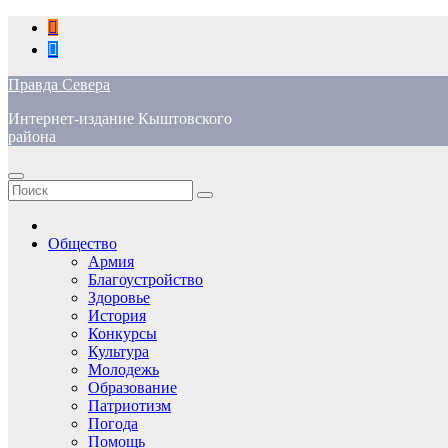
Перейти
к
содержимому
Правда Севера
Интернет-издание Кыштовского
района
Общество
Армия
Благоустройство
Здоровье
История
Конкурсы
Культура
Молодежь
Образование
Патриотизм
Погода
Помощь