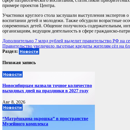
сфере патриотического воспитания, статистикой приоритетных
примере проектов Центра.
Участники круглого стола заслушали выступления экспертов о
воспитании детей и молодежи. Также обсудили возрастные осо
современных детей. Общение получилось содержательным, инте
организациям, ведущим деятельность в сфере гражданско-патр
Навигация
Дополнительно 7 млрд рублей выделит правительство РФ на с
Правительство увеличило льготные кредиты жителям сёл на бл
по
Раздел:
Новости
записям
Похожая запись
Новости
Новосибирцам назвали точное количество
выходных дней на праздники в 2027 году
Авг 8, 2026
Новости
“Матрёшкина окрошка” в пространстве
Музейного комплекса