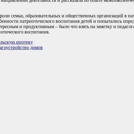
 направлений деятельности и рассказала об опыте межпоколенче
 роли семьи, образовательных и общественных организаций в п
бенности патриотического воспитания детей и попытались опред
ресным и продуктивным – было что взять на заметку и педагога
иотического воспитания.
ельскую ипотеку
агоустройство домов