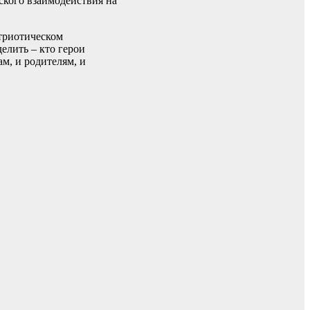
ского взаимодействия на
атриотическом
елить – кто герои
м, и родителям, и