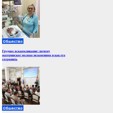
Общество
Грудное вскармливание: почему
материнское молоко незаменимо и как его
сохранить
Общество