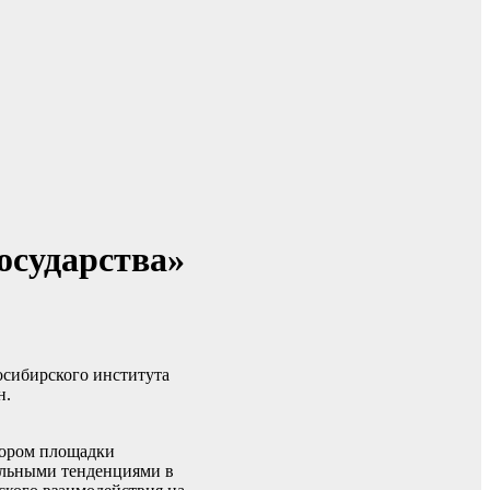
государства»
сибирского института
н.
тором площадки
альными тенденциями в