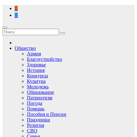
Перейти
к
содержимому
Общество
Армия
Благоустройство
Здоровье
История
Конкурсы
Культура
Молодежь
Образование
Патриотизм
Погода
Помощь
Пособия и Пенсии
Праздники
Религия
СВО
Семья