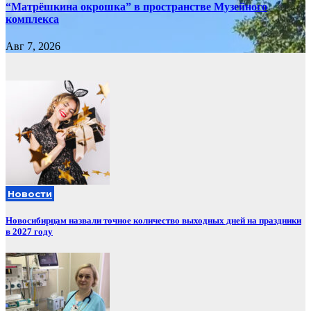
“Матрёшкина окрошка” в пространстве Музейного
комплекса
Авг 7, 2026
Новости
Новосибирцам назвали точное количество выходных дней на праздники
в 2027 году