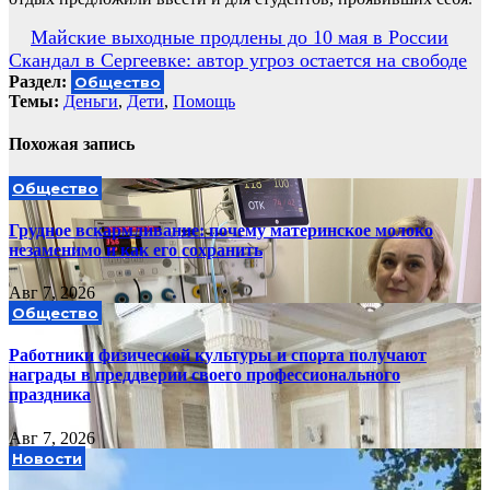
Навигация
Майские выходные продлены до 10 мая в России
Скандал в Сергеевке: автор угроз остается на свободе
по
Раздел:
Общество
записям
Темы:
Деньги
,
Дети
,
Помощь
Похожая запись
Общество
Грудное вскармливание: почему материнское молоко
незаменимо и как его сохранить
Авг 7, 2026
Общество
Работники физической культуры и спорта получают
награды в преддверии своего профессионального
праздника
Авг 7, 2026
Новости