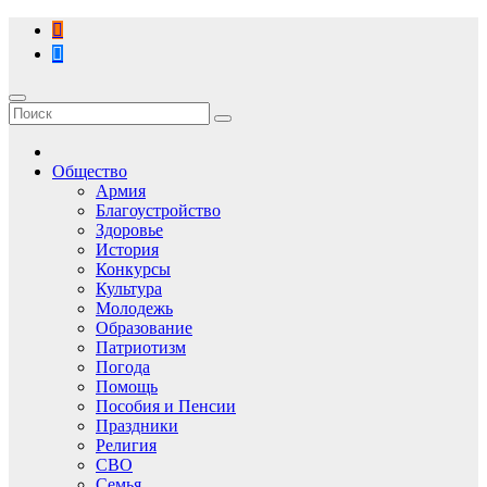
Перейти
к
содержимому
Общество
Армия
Благоустройство
Здоровье
История
Конкурсы
Культура
Молодежь
Образование
Патриотизм
Погода
Помощь
Пособия и Пенсии
Праздники
Религия
СВО
Семья