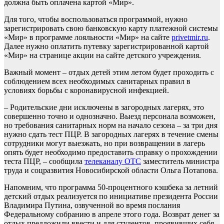
должна быть оплачена картой «Мир».
Для того, чтобы воспользоваться программой, нужно
зарегистрировать свою банковскую карту платежной системы
«Мир» в программе лояльности «Мир» на сайте
privetmir.ru
.
Далее нужно оплатить путевку зарегистрированной картой
«Мир» на странице акции на сайте детского учреждения.
Важный момент – отдых детей этим летом будет проходить с
соблюдением всех необходимых санитарных правил в
условиях борьбы с коронавирусной инфекцией.
– Родительские дни исключены в загородных лагерях, это
совершенно точно и однозначно. Выезд персонала возможен,
но требования санитарных норм на начало сезона – за три дня
нужно сдать тест ПЦР. В загородных лагерях в течение смены
сотрудники могут выезжать, но при возвращении в лагерь
опять будет необходимо предоставить справку о прохождении
теста ПЦР, – сообщила
телеканалу ОТС
заместитель министра
труда и соцразвития Новосибирской области Ольга Потапова.
Напомним, что программа 50-процентного кэшбека за летний
детский отдых реализуется по инициативе президента России
Владимира Путина, озвученной во время послания
Федеральному собранию в апреле этого года. Возврат денег за
отдых предложили ввести и для студентов, проявивших себя.