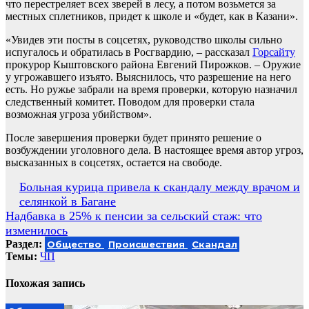
что перестреляет всех зверей в лесу, а потом возьмется за
местных сплетников, придет к школе и «будет, как в Казани».
«Увидев эти посты в соцсетях, руководство школы сильно
испугалось и обратилась в Росгвардию, – рассказал
Горсайту
прокурор Кыштовского района Евгений Пирожков. – Оружие
у угрожавшего изъято. Выяснилось, что разрешение на него
есть. Но ружье забрали на время проверки, которую назначил
следственный комитет. Поводом для проверки стала
возможная угроза убийством».
После завершения проверки будет принято решение о
возбуждении уголовного дела. В настоящее время автор угроз,
высказанных в соцсетях, остается на свободе.
Навигация
Больная курица привела к скандалу между врачом и
селянкой в Багане
по
Надбавка в 25% к пенсии за сельский стаж: что
записям
изменилось
Раздел:
Общество
Происшествия
Скандал
Темы:
ЧП
Похожая запись