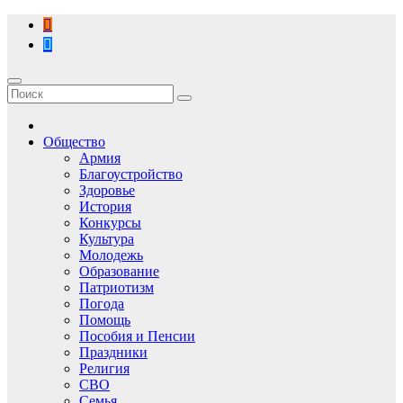
Перейти
к
содержимому
Общество
Армия
Благоустройство
Здоровье
История
Конкурсы
Культура
Молодежь
Образование
Патриотизм
Погода
Помощь
Пособия и Пенсии
Праздники
Религия
СВО
Семья