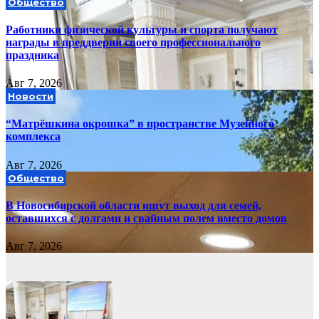
Общество
Работники физической культуры и спорта получают
награды в преддверии своего профессионального
праздника
Авг 7, 2026
Новости
“Матрёшкина окрошка” в пространстве Музейного
комплекса
Авг 7, 2026
Общество
В Новосибирской области ищут выход для семей,
оставшихся с долгами и свайным полем вместо домов
Авг 7, 2026