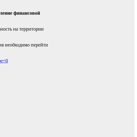
вление финансовой
ьность на территории
ия необходимо перейти
pe=0