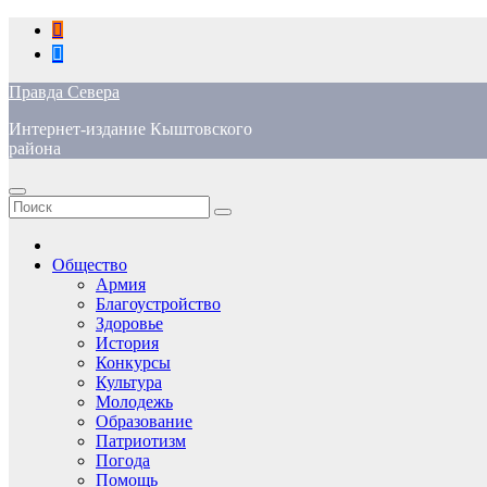
Перейти
к
содержимому
Правда Севера
Интернет-издание Кыштовского
района
Общество
Армия
Благоустройство
Здоровье
История
Конкурсы
Культура
Молодежь
Образование
Патриотизм
Погода
Помощь