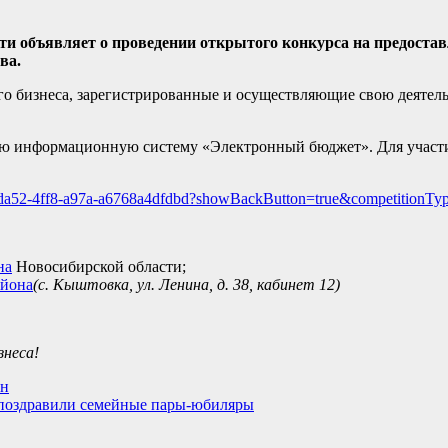
и объявляет о проведении открытого конкурса на предоста
ва.
го бизнеса, зарегистрированные и осуществляющие свою деятел
ную информационную систему «Электронный бюджет». Для участ
6f4-da52-4ff8-a97a-a6768a4dfdbd?showBackButton=true&competitionTy
на
Новосибирской области;
айона
(с. Кыштовка, ул. Ленина, д. 38, кабинет 12)
знеса!
йн
 поздравили семейные пары‑юбиляры