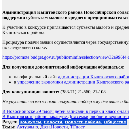
Администрация Кыштовского района Новосибирской област
поддержки субъектам малого и среднего предпринимательст
К участию в конкурсе приглашаются субъекты малого и средне
Кыштовского района.
Процедура подачи заявки осуществляется через государствен
по следующей ссылке:
https://promote.budget.gov.ru/public/minfin/selection/view/32a99
Для получения дополнительной информации обращаться:
на официальный сайт
администрации Кыштовского райо
в
управление экономики администрации Кыштовского р
Для консультации звоните:
(383-71) 21-560, 21-108
Не упустите возможность получить поддержку для вашего би
Навигация
В Новосибирске 29 тысяч детей записали в первый класс онла
В Кыштовском районе накануне Дня семьи, любви и верности
по
Раздел:
Конкурсы
Новости
Новости района
Общество
записям
Темы:
Актуально
,
Дзен.Новости
,
ТГпост