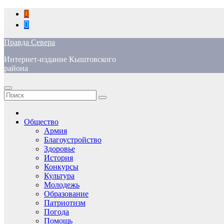
Перейти
к
содержимому
Правда Севера
Интернет-издание Кыштовского
района
Общество
Армия
Благоустройство
Здоровье
История
Конкурсы
Культура
Молодежь
Образование
Патриотизм
Погода
Помощь