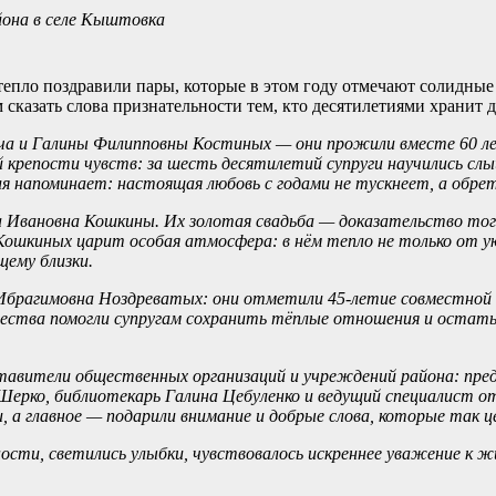
йона в селе Кыштовка
тепло поздравили пары, которые в этом году отмечают солидны
 сказать слова признательности тем, кто десятилетиями хранит 
ича и Галины Филипповны Костиных — они прожили вместе 60 л
й крепости чувств: за шесть десятилетий супруги научились слы
ия напоминает: настоящая любовь с годами не тускнеет, а обр
на Ивановна Кошкины.
Их золотая свадьба — доказательство того
 Кошкиных царит особая атмосфера: в нём тепло не только от у
ему близки.
 Ибрагимовна Ноздреватых: они отметили 45‑летие совместной
ества помогли супругам сохранить тёплые отношения и остатьс
ставители общественных организаций и учреждений района:
пре
Шерко,
библиотекарь
Галина Цебуленко
и ведущий специалист о
 а главное — подарили внимание и добрые слова, которые так ц
ости, светились улыбки, чувствовалось искреннее уважение к 