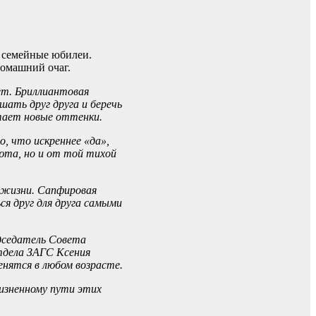
е семейные юбилеи.
домашний очаг.
ет.
Бриллиантовая
шать друг друга и беречь
етает новые оттенки.
, что искреннее «да»,
юта, но и от той тихой
 жизни.
Сапфировая
я друг для друга самыми
дседатель Совета
тдела ЗАГС
Ксения
енятся в любом возрасте.
жизненному пути этих