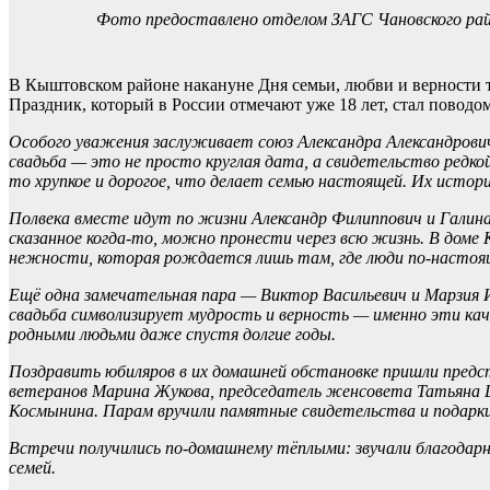
Фото предоставлено отделом ЗАГС Чановского ра
В Кыштовском районе накануне Дня семьи, любви и верности 
Праздник, который в России отмечают уже 18 лет, стал поводом
Особого уважения заслуживает союз Александра Александров
свадьба — это не просто круглая дата, а свидетельство редко
то хрупкое и дорогое, что делает семью настоящей. Их истор
Полвека вместе идут по жизни Александр Филиппович и Гали
сказанное когда‑то, можно пронести через всю жизнь. В доме
нежности, которая рождается лишь там, где люди по-настоящ
Ещё одна замечательная пара — Виктор Васильевич и Марзия
свадьба символизирует мудрость и верность — именно эти кач
родными людьми даже спустя долгие годы.
Поздравить юбиляров в их домашней обстановке пришли пред
ветеранов
Марина Жукова,
председатель женсовета
Татьяна 
Космынина.
Парам вручили памятные свидетельства и подарки,
Встречи получились по‑домашнему тёплыми: звучали благодарн
семей.