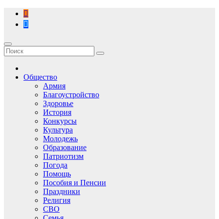
Перейти
к
содержимому
Общество
Армия
Благоустройство
Здоровье
История
Конкурсы
Культура
Молодежь
Образование
Патриотизм
Погода
Помощь
Пособия и Пенсии
Праздники
Религия
СВО
Семья