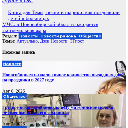
группе в ОК.
Навигация
Книга для Темы, песни и шарики: как поздравили
детей в больницах
по
МЧС: в Новосибирской области ожидается
записям
экстремальная жара
Раздел:
Новости
Новости района
Общество
Темы:
Актуально
,
Дзен.Новости
,
ТГпост
Похожая запись
Новости
Новосибирцам назвали точное количество выходных дней
на праздники в 2027 году
Авг 8, 2026
Общество
Грудное вскармливание: почему материнское молоко
незаменимо и как его сохранить
Авг 7, 2026