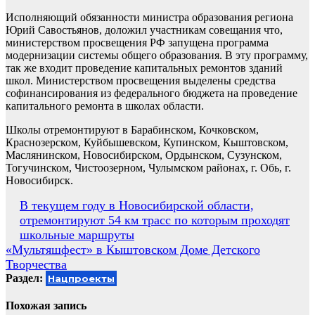
Исполняющий обязанности министра образования региона
Юрий Савостьянов, доложил участникам совещания что,
министерством просвещения РФ запущена программа
модернизации системы общего образования. В эту программу,
так же входит проведение капитальных ремонтов зданий
школ. Министерством просвещения выделены средства
софинансирования из федерального бюджета на проведение
капитального ремонта в школах области.
Школы отремонтируют в Барабинском, Кочковском,
Краснозерском, Куйбышевском, Купинском, Кыштовском,
Маслянинском, Новосибирском, Ордынском, Сузунском,
Тогучинском, Чистоозерном, Чулымском районах, г. Обь, г.
Новосибирск.
Навигация
В текущем году в Новосибирской области,
отремонтируют 54 км трасс по которым проходят
по
школьные маршруты
записям
«Мультяшфест» в Кыштовском Доме Детского
Творчества
Раздел:
Нацпроекты
Похожая запись