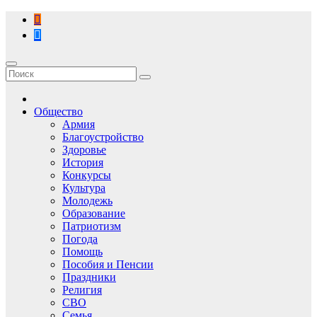
Перейти
к
содержимому
Общество
Армия
Благоустройство
Здоровье
История
Конкурсы
Культура
Молодежь
Образование
Патриотизм
Погода
Помощь
Пособия и Пенсии
Праздники
Религия
СВО
Семья