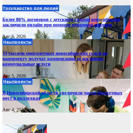
Государство для людей
Более 80% договоров с детскими садами новосибирцы
заключили онлайн при помощи цифровой подписи
Авг 6, 2026
Нацпроекты
33 тысячи многодетных новосибирских семей по
нацпроекту получат компенсации за жилищно-
коммунальные услуги
Авг 5, 2026
Нацпроекты
В Новосибирской области увеличили число бюджетных
мест в колледжах
Авг 4, 2026