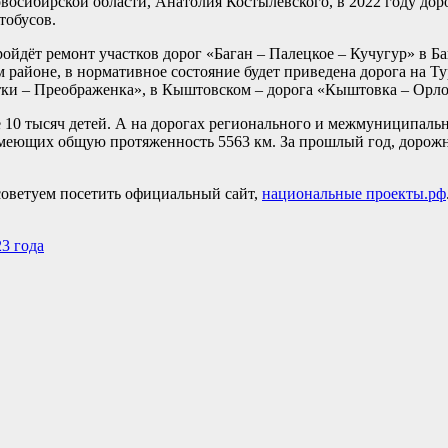
восибирской области, Анатолия Костылевского, в 2022 году до
тобусов.
йдёт ремонт участков дорог «Баган – Палецкое – Кучугур» в Ба
 районе, в нормативное состояние будет приведена дорога на Ту
тки – Преображенка», в Кыштовском – дорога «Кыштовка – Орло
е 10 тысяч детей. А на дорогах регионального и межмуниципаль
имеющих общую протяженность 5563 км. За прошлый год, дорож
советуем посетить официальный сайт,
национальные проекты.рф
3 года