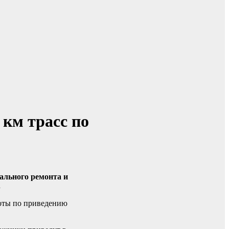
 км трасс по
тального ремонта и
.
боты по приведению