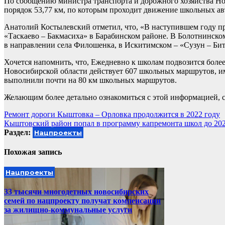
По сообщению министра транспорта и дорожного хозяйства Но
порядок 53,77 км, по которым проходит движение школьных ав
Анатолий Костылевский отметил, что, «В наступившем году про
«Таскаево – Бакмасиха» в Барабинском районе. В Болотнинском
в направлении села Филошенка, в Искитимском – «Сузун – Би
Хочется напомнить, что, Ежедневно к школам подвозится боле
Новосибирской области действует 607 школьных маршрутов, 
выполнили почти на 80 км школьных маршрутов.
Желающим более детально ознакомиться с этой информацией, 
Навигация
Ремонт дороги Кыштовка – Орловка продолжится в 2022 году
Кыштовский район попал в программу капремонта школ до 202
по
Раздел:
Нацпроекты
записям
Похожая запись
Нацпроекты
33 тысячи многодетных новосибирских
семей по нацпроекту получат компенсации
за жилищно-коммунальные услуги