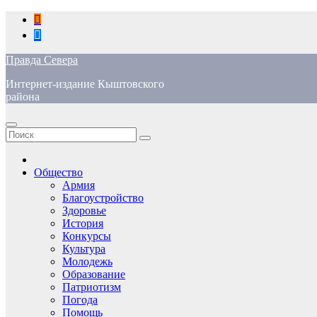
Перейти
к
содержимому
Правда Севера
Интернет-издание Кыштовского
района
Общество
Армия
Благоустройство
Здоровье
История
Конкурсы
Культура
Молодежь
Образование
Патриотизм
Погода
Помощь