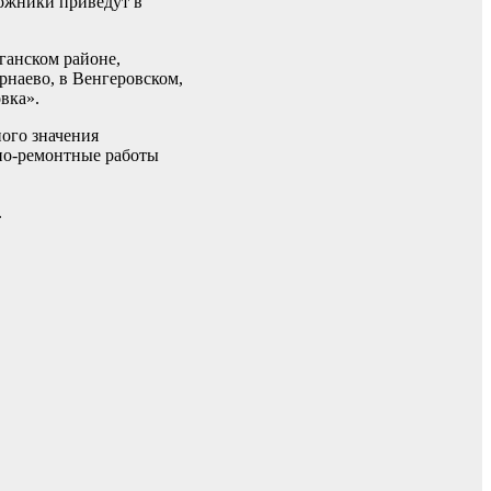
рожники приведут в
ганском районе,
рнаево, в Венгеровском,
вка».
ного значения
но-ремонтные работы
.