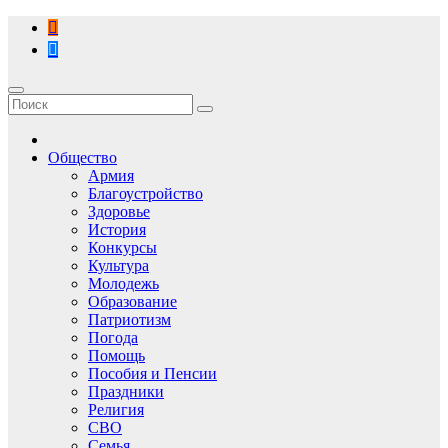
Перейти
к
содержимому
Общество
Армия
Благоустройство
Здоровье
История
Конкурсы
Культура
Молодежь
Образование
Патриотизм
Погода
Помощь
Пособия и Пенсии
Праздники
Религия
СВО
Семья