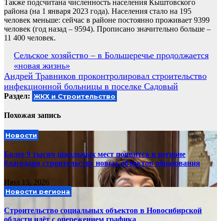
Также подсчитана численность населения Кыштовского
района (на 1 января 2023 года). Населения стало на 195
человек меньше: сейчас в районе постоянно проживает 9399
человек (год назад – 9594). Прописано значительно больше –
11 400 человек.
Навигация
Сельское хозяйство – в Большеречье продолжается
«новая жизнь»
по
Андрей Травников проконтролировал строительство
записям
инфекционной больницы в поселке Садовый
Раздел:
ЖКХ и Строительство
Похожая запись
Новости
Более 9 тысяч школьных мест появится в регионе
благодаря строительству новых объектов образования
Июл 15, 2026
Новости региона
Строительство социальных объектов в Новосибирской
области идёт с опережением графика