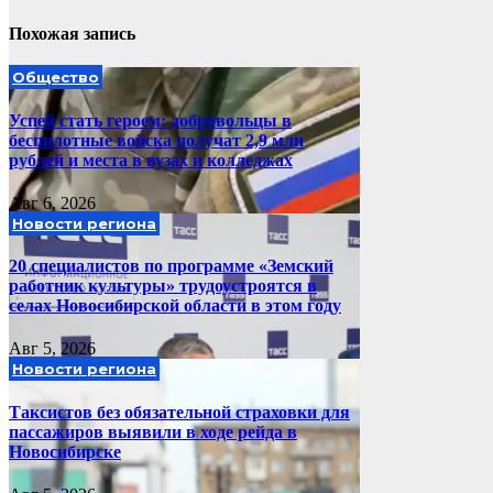
Похожая запись
Общество
Успей стать героем: добровольцы в
беспилотные войска получат 2,9 млн
рублей и места в вузах и колледжах
Авг 6, 2026
Новости региона
20 специалистов по программе «Земский
работник культуры» трудоустроятся в
селах Новосибирской области в этом году
Авг 5, 2026
Новости региона
Таксистов без обязательной страховки для
пассажиров выявили в ходе рейда в
Новосибирске