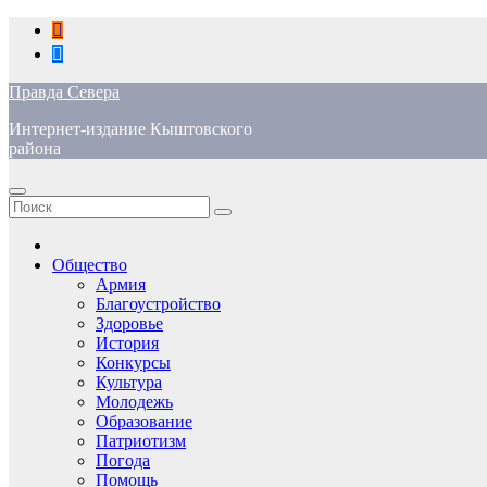
Перейти
к
содержимому
Правда Севера
Интернет-издание Кыштовского
района
Общество
Армия
Благоустройство
Здоровье
История
Конкурсы
Культура
Молодежь
Образование
Патриотизм
Погода
Помощь