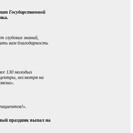
тат Государственной
ика.
 глубоких знаний,
зить вам благодарность
лее 130 молодых
 центры, несмотря на
звена».
пациентов!».
ьный праздник выпал на