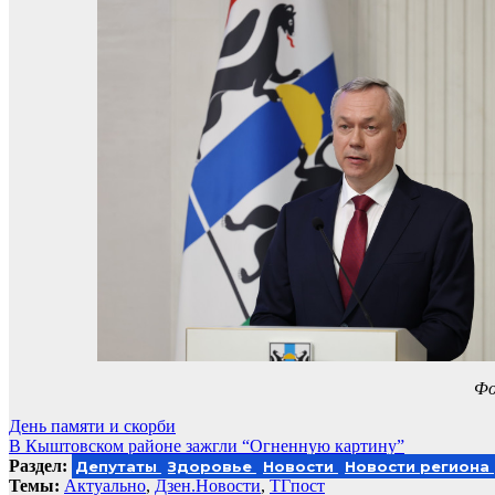
Фо
Навигация
День памяти и скорби
В Кыштовском районе зажгли “Огненную картину”
по
Раздел:
Депутаты
Здоровье
Новости
Новости региона
записям
Темы:
Актуально
,
Дзен.Новости
,
ТГпост