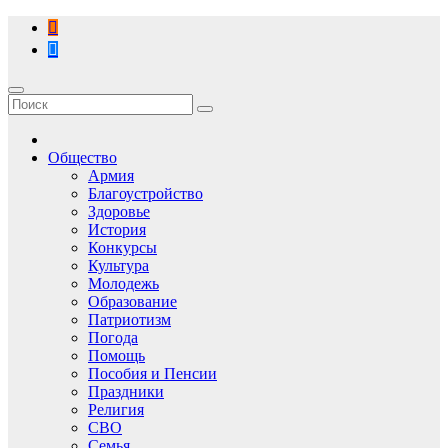
Перейти
к
содержимому
Общество
Армия
Благоустройство
Здоровье
История
Конкурсы
Культура
Молодежь
Образование
Патриотизм
Погода
Помощь
Пособия и Пенсии
Праздники
Религия
СВО
Семья