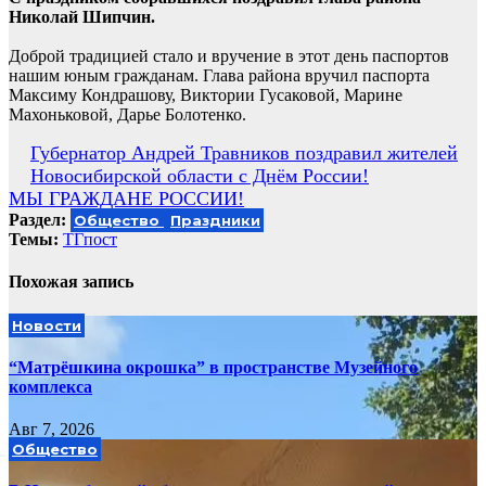
Николай Шипчин.
Доброй традицией стало и вручение в этот день паспортов
нашим юным гражданам. Глава района вручил паспорта
Максиму Кондрашову, Виктории Гусаковой, Марине
Махоньковой, Дарье Болотенко.
Навигация
Губернатор Андрей Травников поздравил жителей
Новосибирской области с Днём России!
по
МЫ ГРАЖДАНЕ РОССИИ!
записям
Раздел:
Общество
Праздники
Темы:
ТГпост
Похожая запись
Новости
“Матрёшкина окрошка” в пространстве Музейного
комплекса
Авг 7, 2026
Общество