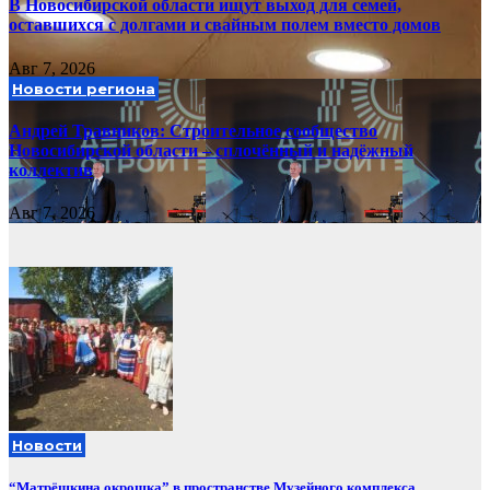
В Новосибирской области ищут выход для семей,
оставшихся с долгами и свайным полем вместо домов
Авг 7, 2026
Новости региона
Андрей Травников: Строительное сообщество
Новосибирской области – сплочённый и надёжный
коллектив
Авг 7, 2026
Новости
“Матрёшкина окрошка” в пространстве Музейного комплекса