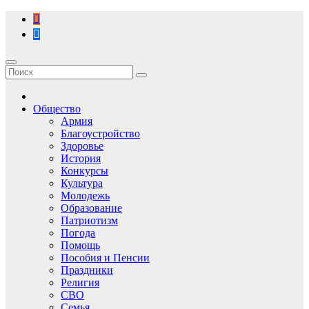
Перейти
к
содержимому
Общество
Армия
Благоустройство
Здоровье
История
Конкурсы
Культура
Молодежь
Образование
Патриотизм
Погода
Помощь
Пособия и Пенсии
Праздники
Религия
СВО
Семья