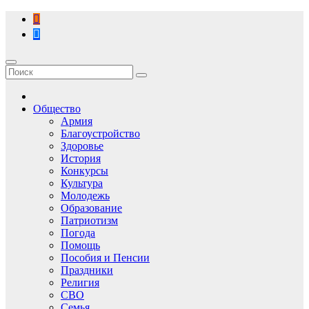
Перейти
к
содержимому
Общество
Армия
Благоустройство
Здоровье
История
Конкурсы
Культура
Молодежь
Образование
Патриотизм
Погода
Помощь
Пособия и Пенсии
Праздники
Религия
СВО
Семья