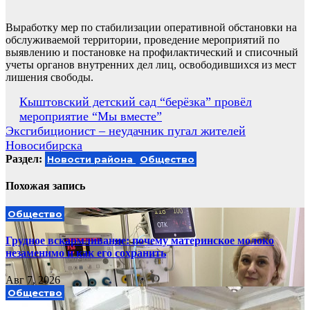
Выработку мер по стабилизации оперативной обстановки на
обслуживаемой территории, проведение мероприятий по
выявлению и постановке на профилактический и списочный
учеты органов внутренних дел лиц, освободившихся из мест
лишения свободы.
Навигация
Кыштовский детский сад “берёзка” провёл
мероприятие “Мы вместе”
по
Эксгибиционист – неудачник пугал жителей
записям
Новосибирска
Раздел:
Новости района
Общество
Похожая запись
Общество
Грудное вскармливание: почему материнское молоко
незаменимо и как его сохранить
Авг 7, 2026
Общество